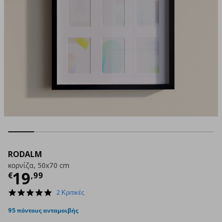
RODALM
κορνίζα, 50x70 cm
Τρέχουσα τιμή
€ 19,99
19
€
,
99
5.0
2 Κριτικές
star
rating
95 πόντους ανταμοιβής