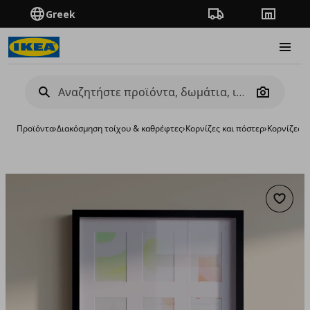
Greek
Πορεία παραγγελίας
Καταστή
Burge
Camera
Προϊόντα
›
Διακόσμηση τοίχου & καθρέφτες
›
Κορνίζες και πόστερ
›
Κορνίζες
›
κ
Προσθή