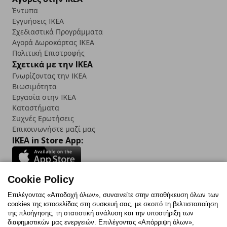
Έντυπα
Εγγυήσεις IKEA
Σχεδιαστικά Προγράμματα
Αγορά Δωρoκάρτας IKEA
Πολιτική Επιστροφής
Σχετικά με την IKEA
Γνωρίζοντας την IKEA
Βιωσιμότητα
Εργασία στην IKEA
Καταστήματα
Συχνές Ερωτήσεις
Επικοινωνήστε μαζί μας
IKEA in Store App:
Cookie Policy
Follow us:
Επιλέγοντας «Αποδοχή όλων», συναινείτε στην αποθήκευση όλων των
cookies της ιστοσελίδας στη συσκευή σας, με σκοπό τη βελτιστοποίηση
Facebook
Instagram
TikTok
Youtube
Pinterest
Twitter
της πλοήγησης, τη στατιστική ανάλυση και την υποστήριξη των
διαφημιστικών μας ενεργειών. Επιλέγοντας «Απόρριψη όλων»,