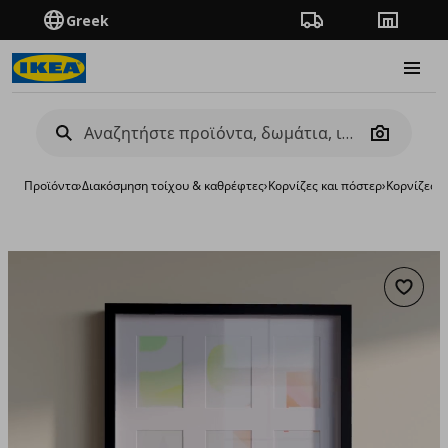
Greek
Πορεία παραγγελίας
Καταστή
Burge
Camera
Προϊόντα
›
Διακόσμηση τοίχου & καθρέφτες
›
Κορνίζες και πόστερ
›
Κορνίζες
›
κ
Προσθή