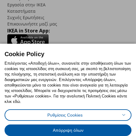
Εργασία στην IKEA
Καταστήματα
Συχνές Ερωτήσεις
Επικοινωνήστε μαζί μας
IKEA in Store App:
Cookie Policy
Follow us:
Επιλέγοντας «Αποδοχή όλων», συναινείτε στην αποθήκευση όλων των
cookies της ιστοσελίδας στη συσκευή σας, με σκοπό τη βελτιστοποίηση
Facebook
Instagram
TikTok
Youtube
Pinterest
Twitter
της πλοήγησης, τη στατιστική ανάλυση και την υποστήριξη των
διαφημιστικών μας ενεργειών. Επιλέγοντας «Απόρριψη όλων»,
αποθηκεύονται μόνο τα cookies που είναι αναγκαία για τη λειτουργία
της ιστοσελίδας. Μπορείτε να διαχειριστείτε τις προτιμήσεις σας μέσω
των «Ρυθμίσεων cookies». Για την αναλυτική Πολιτική Cookies κάντε
κλικ εδώ.
Πολιτική Cookies
Δήλωση ψηφιακής προσβασιμότητας
Ρυθμίσεις Cookies
Ρυθμίσεις cookies
Όροι Χρήσης
Γενική Πολιτική Προσωπικών Δεδομένων
Πολιτική Προσωπικών Δεδομένων για ΙΚΕΑ.gr
Απόρριψη όλων
Κώδικας Καταναλωτικής Δεοντολογίας