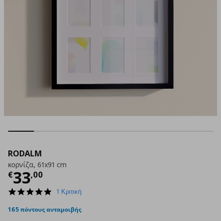
RODALM
κορνίζα, 61x91 cm
Τρέχουσα τιμή
€ 33,00
33
€
,
00
5.0
1 Κριτική
star
rating
165 πόντους ανταμοιβής