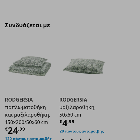
Συνδυάζεται με
RODGERSIA
RODGERSIA
παπλωματοθήκη
μαξιλαροθήκη,
και μαξιλαροθήκη,
50x60 cm
Τρέχουσα τιμή
€ 4
4
€
,
99
150x200/50x60 cm
Τρέχουσα τιμή
€ 24,99
24
€
,
99
20 πόντους ανταμοιβής
120 πόντους ανταμοιβής