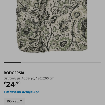
RODGERSIA
σεντόνι με λάστιχο, 180x200 cm
Τρέχουσα τιμή
€ 24,99
24
€
,
99
120 πόντους ανταμοιβής
105.795.71