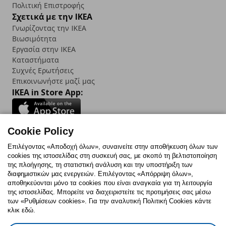
Πολιτική Επιστροφής
Σχετικά με την IKEA
Γνωρίζοντας την IKEA
Βιωσιμότητα
Εργασία στην IKEA
Καταστήματα
Συχνές Ερωτήσεις
Επικοινωνήστε μαζί μας
IKEA in Store App:
Cookie Policy
Follow us:
Επιλέγοντας «Αποδοχή όλων», συναινείτε στην αποθήκευση όλων των
cookies της ιστοσελίδας στη συσκευή σας, με σκοπό τη βελτιστοποίηση
Facebook
Instagram
TikTok
Youtube
Pinterest
Twitter
της πλοήγησης, τη στατιστική ανάλυση και την υποστήριξη των
διαφημιστικών μας ενεργειών. Επιλέγοντας «Απόρριψη όλων»,
αποθηκεύονται μόνο τα cookies που είναι αναγκαία για τη λειτουργία
της ιστοσελίδας. Μπορείτε να διαχειριστείτε τις προτιμήσεις σας μέσω
των «Ρυθμίσεων cookies». Για την αναλυτική Πολιτική Cookies κάντε
κλικ εδώ.
Πολιτική Cookies
Δήλωση ψηφιακής προσβασιμότητας