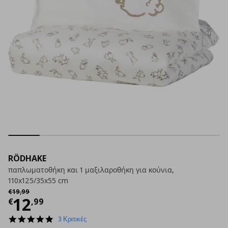
RÖDHAKE
παπλωματοθήκη και 1 μαξιλαροθήκη για κούνια,
110x125/35x55 cm
Αρχική τιμή
€ 19,99
€
19
,
99
Τρέχουσα τιμή
€ 12,99
12
€
,
99
5.0
3 Κριτικές
star