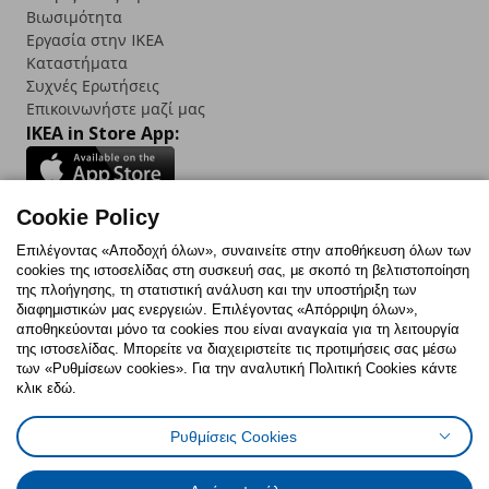
Βιωσιμότητα
Εργασία στην IKEA
Καταστήματα
Συχνές Ερωτήσεις
Επικοινωνήστε μαζί μας
IKEA in Store App:
Cookie Policy
Follow us:
Επιλέγοντας «Αποδοχή όλων», συναινείτε στην αποθήκευση όλων των
cookies της ιστοσελίδας στη συσκευή σας, με σκοπό τη βελτιστοποίηση
Facebook
Instagram
TikTok
Youtube
Pinterest
Twitter
της πλοήγησης, τη στατιστική ανάλυση και την υποστήριξη των
διαφημιστικών μας ενεργειών. Επιλέγοντας «Απόρριψη όλων»,
αποθηκεύονται μόνο τα cookies που είναι αναγκαία για τη λειτουργία
της ιστοσελίδας. Μπορείτε να διαχειριστείτε τις προτιμήσεις σας μέσω
των «Ρυθμίσεων cookies». Για την αναλυτική Πολιτική Cookies κάντε
κλικ εδώ.
Πολιτική Cookies
Δήλωση ψηφιακής προσβασιμότητας
Ρυθμίσεις Cookies
Ρυθμίσεις cookies
Όροι Χρήσης
Γενική Πολιτική Προσωπικών Δεδομένων
Πολιτική Προσωπικών Δεδομένων για ΙΚΕΑ.gr