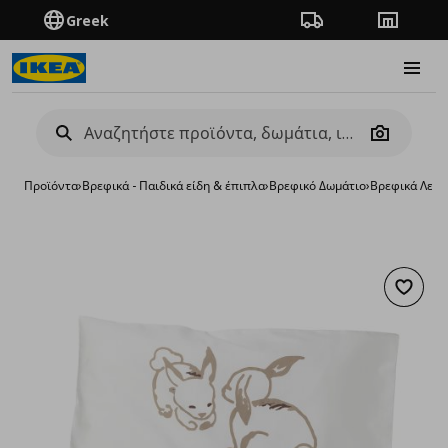
Greek
Πορεία παραγγελίας
Καταστή
Burge
Camera
Προϊόντα
›
Βρεφικά - Παιδικά είδη & έπιπλα
›
Βρεφικό Δωμάτιο
›
Βρεφικά Λευκ
Προσθή