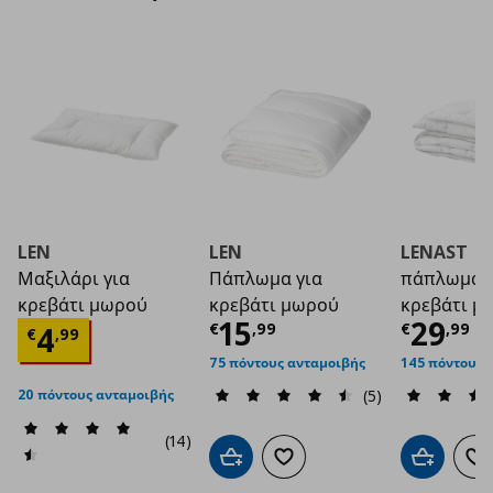
LEN
LEN
LENAST
Μαξιλάρι για
Πάπλωμα για
πάπλωμα γ
κρεβάτι μωρού
κρεβάτι μωρού
κρεβάτι μ
Τρέχουσα τιμή
Τρέχο
€ 1
15
29
Τρέχουσα τιμή
€ 4,99
€
,
99
€
,
99
4
€
,
99
75 πόντους ανταμοιβής
145 πόντους 
(5)
20 πόντους ανταμοιβής
(14)
Προσθήκη στο καλάθι
Προσθήκη στα αγαπημένα
Προσθήκη 
Πρ