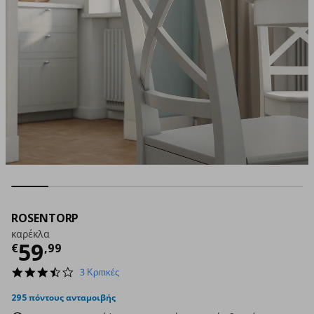
ROSENTORP
καρέκλα
Τρέχουσα τιμή
€ 59,99
59
€
,
99
3.7
3 Κριτικές
star
rating
295 πόντους ανταμοιβής