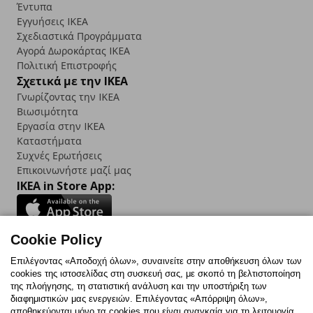
Έντυπα
Εγγυήσεις IKEA
Σχεδιαστικά Προγράμματα
Αγορά Δωρoκάρτας IKEA
Πολιτική Επιστροφής
Σχετικά με την IKEA
Γνωρίζοντας την IKEA
Βιωσιμότητα
Εργασία στην IKEA
Καταστήματα
Συχνές Ερωτήσεις
Επικοινωνήστε μαζί μας
IKEA in Store App:
Cookie Policy
Follow us:
Επιλέγοντας «Αποδοχή όλων», συναινείτε στην αποθήκευση όλων των
cookies της ιστοσελίδας στη συσκευή σας, με σκοπό τη βελτιστοποίηση
Facebook
Instagram
TikTok
Youtube
Pinterest
Twitter
της πλοήγησης, τη στατιστική ανάλυση και την υποστήριξη των
διαφημιστικών μας ενεργειών. Επιλέγοντας «Απόρριψη όλων»,
αποθηκεύονται μόνο τα cookies που είναι αναγκαία για τη λειτουργία