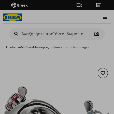
Greek
Πορεία παραγγελίας
Καταστή
Burge
Camera
Προϊόντα
›
Μπάνιο
›
Μπαταρίες μπάνιου
›
μπαταρία νιπτήρα
Προσθή