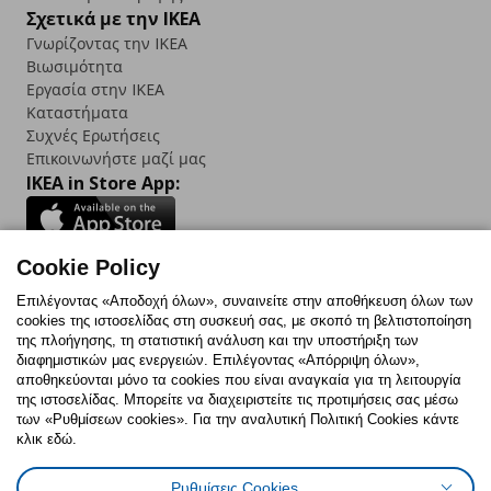
Σχετικά με την IKEA
Γνωρίζοντας την IKEA
Βιωσιμότητα
Εργασία στην IKEA
Καταστήματα
Συχνές Ερωτήσεις
Επικοινωνήστε μαζί μας
IKEA in Store App:
Cookie Policy
Follow us:
Επιλέγοντας «Αποδοχή όλων», συναινείτε στην αποθήκευση όλων των
cookies της ιστοσελίδας στη συσκευή σας, με σκοπό τη βελτιστοποίηση
Facebook
Instagram
TikTok
Youtube
Pinterest
Twitter
της πλοήγησης, τη στατιστική ανάλυση και την υποστήριξη των
διαφημιστικών μας ενεργειών. Επιλέγοντας «Απόρριψη όλων»,
αποθηκεύονται μόνο τα cookies που είναι αναγκαία για τη λειτουργία
της ιστοσελίδας. Μπορείτε να διαχειριστείτε τις προτιμήσεις σας μέσω
των «Ρυθμίσεων cookies». Για την αναλυτική Πολιτική Cookies κάντε
κλικ εδώ.
Πολιτική Cookies
Δήλωση ψηφιακής προσβασιμότητας
Ρυθμίσεις Cookies
Ρυθμίσεις cookies
Όροι Χρήσης