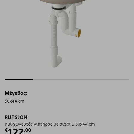
Μέγεθος:
50x44 cm
RUTSJON
ημί-χωνευτός νιπτήρας με σιφόνι, 50x44 cm
Τρέχουσα τιμή
€ 122,00
122
€
,
00