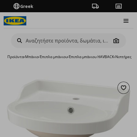
Greek
Πορεία παραγγελίας
Καταστή
Burge
Camera
Προϊόντα
›
Μπάνιο
›
Έπιπλα μπάνιου
›
Έπιπλα μπάνιου HAVBACK
›
Νιπτήρες μπ
Προσθή