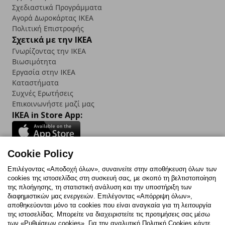
Σχεδιαστικά Προγράμματα
Αγορά Δωρoκάρτας IKEA
Πολιτική Επιστροφής
Σχετικά με την IKEA
Γνωρίζοντας την IKEA
Βιωσιμότητα
Εργασία στην IKEA
Καταστήματα
Συχνές Ερωτήσεις
Επικοινωνήστε μαζί μας
IKEA in Store App:
Cookie Policy
Follow us:
Επιλέγοντας «Αποδοχή όλων», συναινείτε στην αποθήκευση όλων των
cookies της ιστοσελίδας στη συσκευή σας, με σκοπό τη βελτιστοποίηση
Facebook
Instagram
TikTok
Youtube
Pinterest
Twitter
της πλοήγησης, τη στατιστική ανάλυση και την υποστήριξη των
διαφημιστικών μας ενεργειών. Επιλέγοντας «Απόρριψη όλων»,
αποθηκεύονται μόνο τα cookies που είναι αναγκαία για τη λειτουργία
της ιστοσελίδας. Μπορείτε να διαχειριστείτε τις προτιμήσεις σας μέσω
των «Ρυθμίσεων cookies». Για την αναλυτική Πολιτική Cookies κάντε