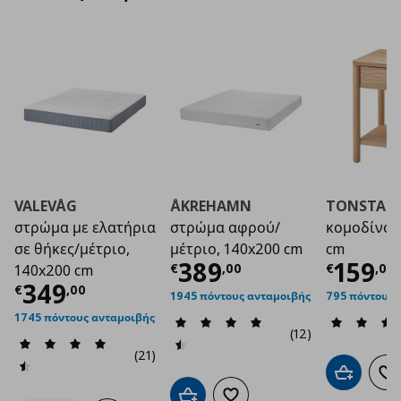
VALEVÅG
ÅKREHAMN
TONSTAD
στρώμα με ελατήρια
στρώμα αφρού/
κομοδίνο,
σε θήκες/μέτριο,
μέτριο, 140x200 cm
cm
Τρέχουσα τιμή
Τρέχο
€ 3
389
159
€
,
00
€
,
00
140x200 cm
Τρέχουσα τιμή
€ 349,00
349
€
,
00
1945 πόντους ανταμοιβής
795 πόντους 
1745 πόντους ανταμοιβής
(12)
(21)
Προσθήκη 
Πρ
Προσθήκη στο καλάθι
Προσθήκη στα αγαπημένα