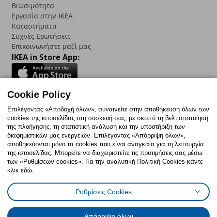
Βιωσιμότητα
Εργασία στην IKEA
Καταστήματα
Συχνές Ερωτήσεις
Επικοινωνήστε μαζί μας
IKEA in Store App:
Cookie Policy
Follow us:
Επιλέγοντας «Αποδοχή όλων», συναινείτε στην αποθήκευση όλων των
cookies της ιστοσελίδας στη συσκευή σας, με σκοπό τη βελτιστοποίηση
Facebook
Instagram
TikTok
Youtube
Pinterest
Twitter
της πλοήγησης, τη στατιστική ανάλυση και την υποστήριξη των
διαφημιστικών μας ενεργειών. Επιλέγοντας «Απόρριψη όλων»,
αποθηκεύονται μόνο τα cookies που είναι αναγκαία για τη λειτουργία
της ιστοσελίδας. Μπορείτε να διαχειριστείτε τις προτιμήσεις σας μέσω
των «Ρυθμίσεων cookies». Για την αναλυτική Πολιτική Cookies κάντε
κλικ εδώ.
Πολιτική Cookies
Δήλωση ψηφιακής προσβασιμότητας
Ρυθμίσεις Cookies
Ρυθμίσεις cookies
Όροι Χρήσης
Γενική Πολιτική Προσωπικών Δεδομένων
Πολιτική Προσωπικών Δεδομένων για ΙΚΕΑ.gr
Απόρριψη όλων