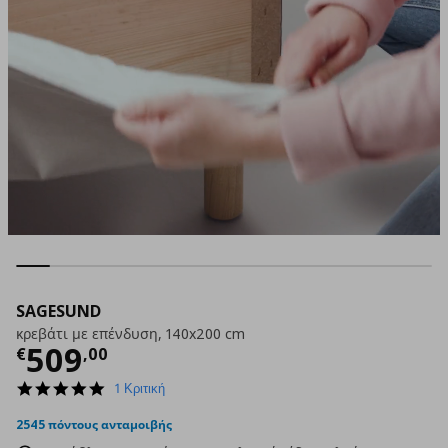
SAGESUND
κρεβάτι με επένδυση, 140x200 cm
Τρέχουσα τιμή
€ 509,00
509
€
,
00
5.0
1 Κριτική
star
rating
2545 πόντους ανταμοιβής