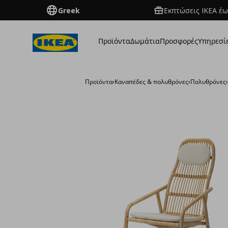
Greek
Εκπτώσεις IKEA έω
Προϊόντα
Δωμάτια
Προσφορές
Υπηρεσί
Προϊόντα
›
Καναπέδες & πολυθρόνες
›
Πολυθρόνες