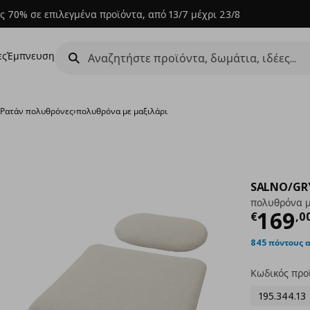
ς 70% σε επιλεγμένα προϊόντα, από 13/7 μέχρι 23/8
ες
Έμπνευση
›
Ρατάν πολυθρόνες
›
πολυθρόνα με μαξιλάρι
SALNO/G
πολυθρόνα μ
Τρέχ
169
€
,
0
845 πόντους 
Κωδικός προ
195.344.13