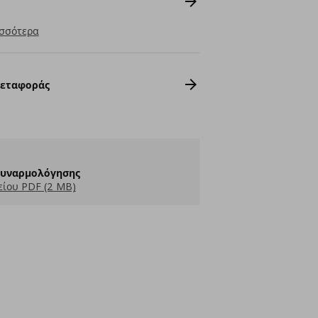
σσότερα
Μεταφοράς
Συναρμολόγησης
ίου PDF (2 MB)