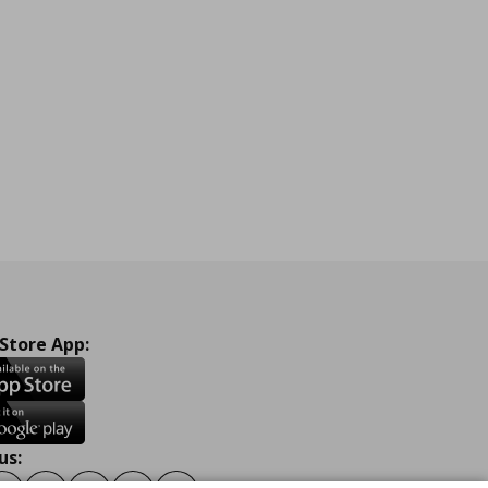
 Store App:
us: