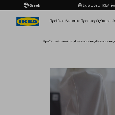
Greek
Εκπτώσεις IKEA έω
Προϊόντα
Δωμάτια
Προσφορές
Υπηρεσί
Προϊόντα
›
Καναπέδες & πολυθρόνες
›
Πολυθρόνες