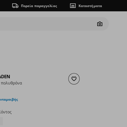
Πορεία παραγγελίας
Καταστήματα
Camera
ADEN
Προσθήκη στα αγαπημένα
 πολυθρόνα
ουσα τιμή
€ 69,00
ανταμοιβής
ϊόντος