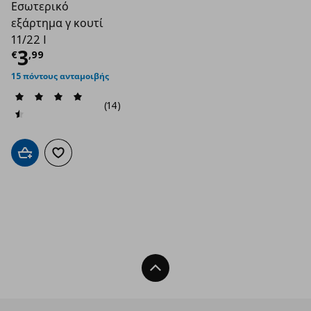
Εσωτερικό
εξάρτημα γ κουτί
11/22 l
Τρέχουσα τιμή
€ 3,99
3
€
,
99
15 πόντους ανταμοιβής
(14)
Προσθήκη στο καλάθι
Προσθήκη στα αγαπημένα
Back To Top