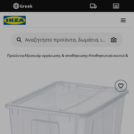
Greek
Πορεία παραγγελίας
Καταστή
Burge
Camera
Προϊόντα
›
Aξεσουάρ οργάνωσης & αποθήκευσης
›
Αποθηκευτικά κουτιά & κα
Προσθή