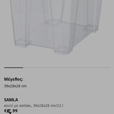
Μέγεθος:
39x28x28 cm
SAMLA
κουτί με καπάκι, 39x28x28 cm/22 l
Τρέχουσα τιμή
€ 5,99
5
€
,
99