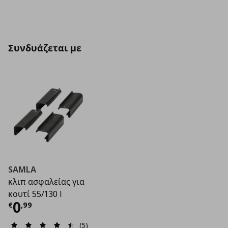
Συνδυάζεται με
SAMLA
κλιπ ασφαλείας για
κουτί 55/130 l
Τρέχουσα τιμή
€ 0,99
0
€
,
99
(5)