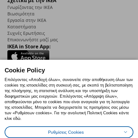
Σχετικά με την IKEA
Γνωρίζοντας την IKEA
Βιωσιμότητα
Εργασία στην IKEA
Καταστήματα
Συχνές Ερωτήσεις
Επικοινωνήστε μαζί μας
IKEA in Store App:
Cookie Policy
Follow us:
Επιλέγοντας «Αποδοχή όλων», συναινείτε στην αποθήκευση όλων των
cookies της ιστοσελίδας στη συσκευή σας, με σκοπό τη βελτιστοποίηση
Facebook
Instagram
TikTok
Youtube
Pinterest
Twitter
της πλοήγησης, τη στατιστική ανάλυση και την υποστήριξη των
διαφημιστικών μας ενεργειών. Επιλέγοντας «Απόρριψη όλων»,
αποθηκεύονται μόνο τα cookies που είναι αναγκαία για τη λειτουργία
της ιστοσελίδας. Μπορείτε να διαχειριστείτε τις προτιμήσεις σας μέσω
των «Ρυθμίσεων cookies». Για την αναλυτική Πολιτική Cookies κάντε
κλικ εδώ.
Πολιτική Cookies
Δήλωση ψηφιακής προσβασιμότητας
Ρυθμίσεις Cookies
Ρυθμίσεις cookies
Όροι Χρήσης