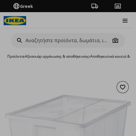
Greek
Πορεία παραγγελίας
Καταστή
Burge
Camera
Προϊόντα
›
Aξεσουάρ οργάνωσης & αποθήκευσης
›
Αποθηκευτικά κουτιά & κα
Προσθή