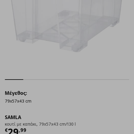
Μέγεθος:
79x57x43 cm
SAMLA
κουτί με καπάκι, 79x57x43 cm/130 l
Τρέχουσα τιμή
€ 29,99
29
€
,
99