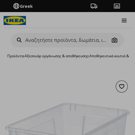
Greek
Πορεία παραγγελίας
Καταστή
Burge
Camera
Προϊόντα
›
Aξεσουάρ οργάνωσης & αποθήκευσης
›
Αποθηκευτικά κουτιά & κα
Προσθή