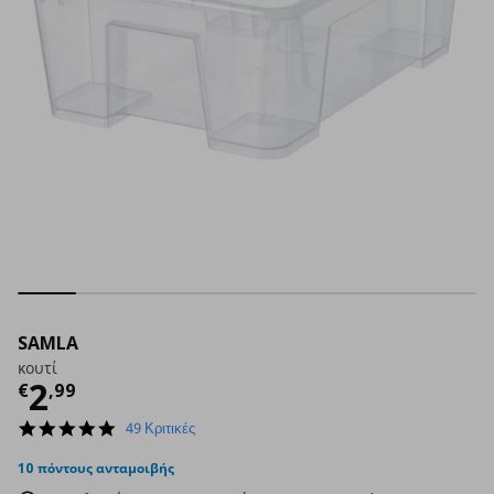
SAMLA
κουτί
Τρέχουσα τιμή
€ 2,99
2
€
,
99
4.8
49 Κριτικές
star
rating
10 πόντους ανταμοιβής