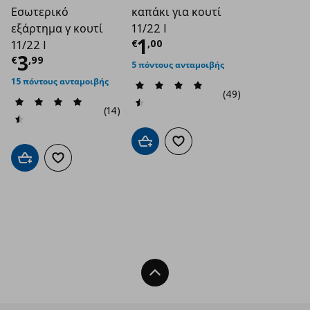
Εσωτερικό
καπάκι για κουτί
εξάρτημα γ κουτί
11/22 l
Τρέχουσα τιμή
€ 1
1
€
,
00
11/22 l
Τρέχουσα τιμή
€ 3,99
3
€
,
99
5 πόντους ανταμοιβής
15 πόντους ανταμοιβής
(49)
(14)
Προσθήκη στο καλάθι
Προσθήκη στα αγαπημένα
Προσθήκη στο καλάθι
Προσθήκη στα αγαπημένα
Back To Top