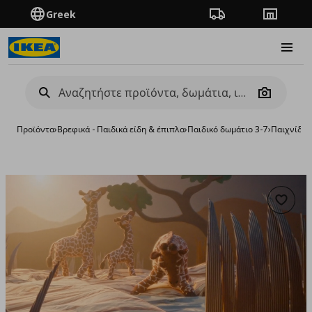
Greek
Πορεία παραγγελίας
Καταστή
Burge
Camera
Προϊόντα
›
Βρεφικά - Παιδικά είδη & έπιπλα
›
Παιδικό δωμάτιο 3-7
›
Παιχνίδια 
Προσθή