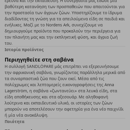
έρευνα και την εκπαίδευση. Η συνεργασία μάς έδωσε μια
βαθύτερη κατανόηση των προσπαθειών που απαιτούνται για
την προστασία των άγριων ζώων. Υποστηρίζουμε το ίδρυμα
διαδίδοντας τη γνώση για τα απειλούμενα είδη σε παιδιά και
ενήλικες. Μαζί με το Nordens Ark, συνεχίζουμε να
δημιουργούμε προϊόντα που προκαλούν την περιέργεια για
τον πλανήτη μας και την εκπληκτική φύση, και άγρια ζωή
του.
Ιστορία προϊόντος
Περιηγηθείτε στη σαβάνα
Η συλλογή SANDLÖPARE μάς επιτρέπει να εξερευνήσουμε
την αφρικανική σαβάνα, γνωρίζοντας παράλληλα μερικά από
τα συναρπαστικά ζώα που ζουν εκεί. Μέσα από τις
πολύχρωμες και λεπτομερείς εικονογραφήσεις της Anna
Lagerström, η σαβάνα «ζωντανεύει» στα λευκά είδη, στα
είδη αποθήκευσης και στα αξεσουάρ. Με αληθοφανή
λούτρινα και εκπαιδευτικό υλικό, οι ιστορίες των ζώων
μπορούν να αποτελέσουν την αφετηρία για ένα νέο παιχνίδι
ή μία νέα ανακάλυψη.
Ποιότητα