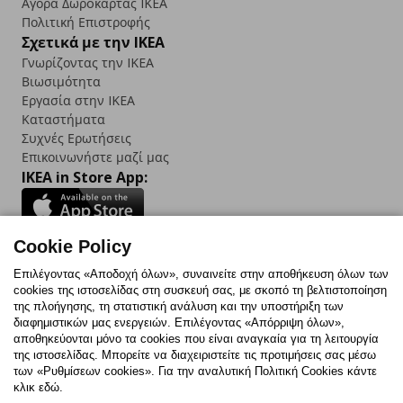
Αγορά Δωρoκάρτας IKEA
Πολιτική Επιστροφής
Σχετικά με την IKEA
Γνωρίζοντας την IKEA
Βιωσιμότητα
Εργασία στην IKEA
Καταστήματα
Συχνές Ερωτήσεις
Επικοινωνήστε μαζί μας
IKEA in Store App:
Cookie Policy
Follow us:
Επιλέγοντας «Αποδοχή όλων», συναινείτε στην αποθήκευση όλων των
cookies της ιστοσελίδας στη συσκευή σας, με σκοπό τη βελτιστοποίηση
Facebook
Instagram
TikTok
Youtube
Pinterest
Twitter
της πλοήγησης, τη στατιστική ανάλυση και την υποστήριξη των
διαφημιστικών μας ενεργειών. Επιλέγοντας «Απόρριψη όλων»,
αποθηκεύονται μόνο τα cookies που είναι αναγκαία για τη λειτουργία
της ιστοσελίδας. Μπορείτε να διαχειριστείτε τις προτιμήσεις σας μέσω
των «Ρυθμίσεων cookies». Για την αναλυτική Πολιτική Cookies κάντε
κλικ εδώ.