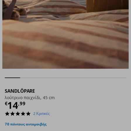
SANDLÖPARE
λούτρινο παιχνίδι, 45 cm
Τρέχουσα τιμή
€ 14,99
14
€
,
99
5.0
2 Κριτικές
star
rating
70 πόντους ανταμοιβής