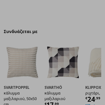
Συνδυάζεται με
SVARTPOPPEL
SVARTHÖ
KLIPPOXE
κάλυμμα
κάλυμμα
ριχτάρι, 1
Τρέχο
24
€
,
99
μαξιλαριού, 50x50
μαξιλαριού
Τρέχουσα τιμή
€ 1
17
€
,
99
cm