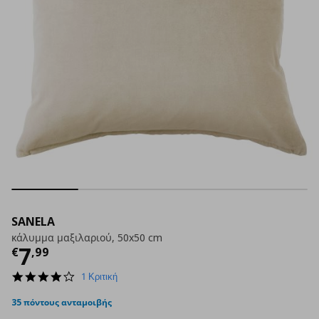
SANELA
κάλυμμα μαξιλαριού, 50x50 cm
Τρέχουσα τιμή
€ 7,99
7
€
,
99
4.0
1 Κριτική
star
rating
35 πόντους ανταμοιβής