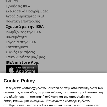
Έντυπα
Εγγυήσεις IKEA
Σχεδιαστικά Προγράμματα
Αγορά Δωρoκάρτας IKEA
Πολιτική Επιστροφής
Σχετικά με την IKEA
Γνωρίζοντας την IKEA
Βιωσιμότητα
Εργασία στην IKEA
Καταστήματα
Συχνές Ερωτήσεις
Επικοινωνήστε μαζί μας
IKEA in Store App:
Cookie Policy
Follow us:
Επιλέγοντας «Αποδοχή όλων», συναινείτε στην αποθήκευση όλων των
cookies της ιστοσελίδας στη συσκευή σας, με σκοπό τη βελτιστοποίηση
Facebook
Instagram
TikTok
Youtube
Pinterest
Twitter
της πλοήγησης, τη στατιστική ανάλυση και την υποστήριξη των
διαφημιστικών μας ενεργειών. Επιλέγοντας «Απόρριψη όλων»,
αποθηκεύονται μόνο τα cookies που είναι αναγκαία για τη λειτουργία