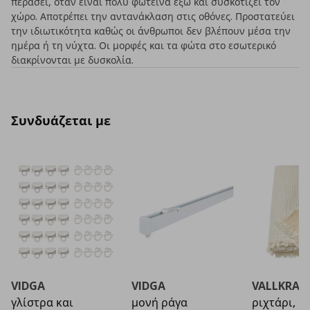
περάσει, όταν είναι πολύ φωτεινά έξω και συσκοτίζει τον
χώρο. Αποτρέπει την αντανάκλαση στις οθόνες. Προστατεύει
την ιδιωτικότητα καθώς οι άνθρωποι δεν βλέπουν μέσα την
ημέρα ή τη νύχτα. Οι μορφές και τα φώτα στο εσωτερικό
διακρίνονται με δυσκολία.
Συνδυάζεται με
VIDGA
VIDGA
VALLKRAS
γλίστρα και
μονή ράγα
ριχτάρι, 1