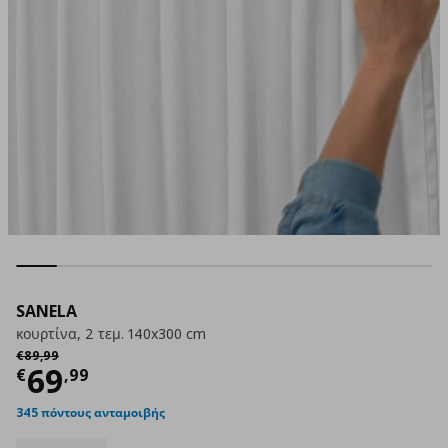
SANELA
κουρτίνα, 2 τεμ. 140x300 cm
Αρχική τιμή
€ 89,99
€
89
,
99
Τρέχουσα τιμή
€ 69,99
69
€
,
99
345 πόντους ανταμοιβής