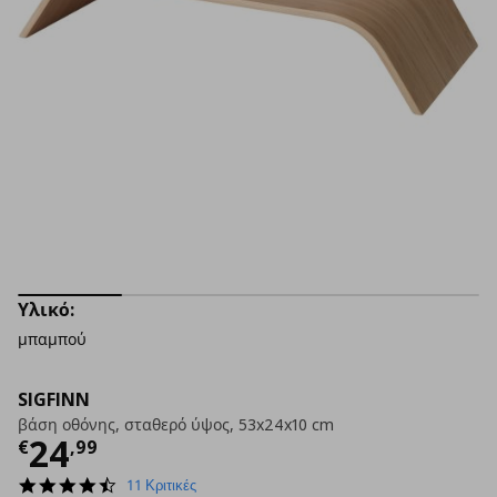
Υλικό:
μπαμπού
SIGFINN
βάση οθόνης, σταθερό ύψος, 53x24x10 cm
Τρέχουσα τιμή
€ 24,99
24
€
,
99
4.4
11 Κριτικές