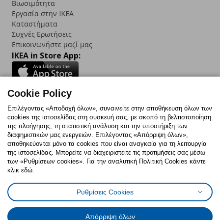
Βιωσιμότητα
Εργασία στην IKEA
Καταστήματα
Συχνές Ερωτήσεις
Επικοινωνήστε μαζί μας
IKEA in Store App:
Cookie Policy
Follow us:
Επιλέγοντας «Αποδοχή όλων», συναινείτε στην αποθήκευση όλων των
cookies της ιστοσελίδας στη συσκευή σας, με σκοπό τη βελτιστοποίηση
Facebook
Instagram
TikTok
Youtube
Pinterest
Twitter
της πλοήγησης, τη στατιστική ανάλυση και την υποστήριξη των
διαφημιστικών μας ενεργειών. Επιλέγοντας «Απόρριψη όλων»,
αποθηκεύονται μόνο τα cookies που είναι αναγκαία για τη λειτουργία
της ιστοσελίδας. Μπορείτε να διαχειριστείτε τις προτιμήσεις σας μέσω
των «Ρυθμίσεων cookies». Για την αναλυτική Πολιτική Cookies κάντε
κλικ εδώ.
Πολιτική Cookies
Δήλωση ψηφιακής προσβασιμότητας
Ρυθμίσεις Cookies
Ρυθμίσεις cookies
Όροι Χρήσης
Γενική Πολιτική Προσωπικών Δεδομένων
Πολιτική Προσωπικών Δεδομένων για ΙΚΕΑ.gr
Απόρριψη όλων