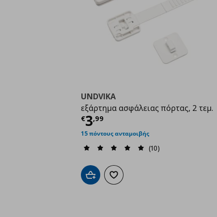
UNDVIKA
εξάρτημα ασφάλειας πόρτας, 2 τεμ.
Τρέχουσα τιμή
€ 3,9
3
€
,
99
15 πόντους ανταμοιβής
(10)
Προσθήκη στο καλάθι
Προσθήκη στα αγαπημένα