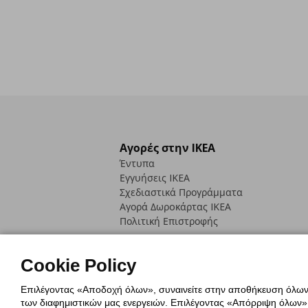
Αγορές στην IKEA
Έντυπα
Εγγυήσεις IKEA
Σχεδιαστικά Προγράμματα
Αγορά Δωρoκάρτας IKEA
Πολιτική Επιστροφής
Cookie Policy
Επιλέγοντας «Αποδοχή όλων», συναινείτε στην αποθήκευση όλων τ
των διαφημιστικών μας ενεργειών. Επιλέγοντας «Απόρριψη όλων», α