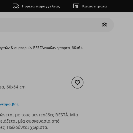
Πορεία παραγγελίας
Καταστήματα
Camera
ορτών & συρταριών BESTA
›
γυάλινη πόρτα, 60x64 cm
Προσθήκη στα αγαπημένα
τα, 60x64 cm
ουσα τιμή
€ 25,00
ανταμοιβής
νεται με τους μεντεσέδες BESTÅ. Μία
ειάζεται μία συσκευασία από
ες. Πωλούνται χωριστά.