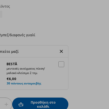
ϊόντος
ι/μπεζ/διαφανές γυαλί
τείτε μαζί
BESTÅ
μεντεσές ανοίγματος πίεση/
μαλακό κλείσιμο 2 τεμ.
Τρέχουσα τιμή
€ 6,00
€
6
,
00
30 πόντους ανταμοιβής
Προσθήκη στο
καλάθι