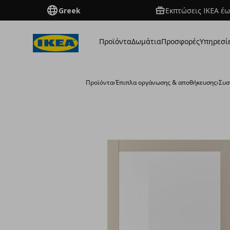
Greek
Εκπτώσεις IKEA έω
Προϊόντα
Δωμάτια
Προσφορές
Υπηρεσί
Προϊόντα
›
Έπιπλα οργάνωσης & αποθήκευσης
›
Συσ