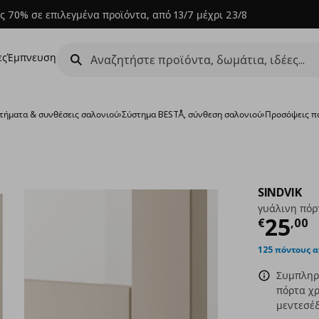
ς 70% σε επιλεγμένα προϊόντα, από 13/7 μέχρι 23/8
ες
Έμπνευση
τήματα & συνθέσεις σαλονιού
›
Σύστημα BESTÅ, σύνθεση σαλονιού
›
Προσόψεις π
SINDVIK
γυάλινη πόρ
Τρέχ
25
€
,
00
125 πόντους 
Συμπληρώ
πόρτα χρ
μεντεσέδ