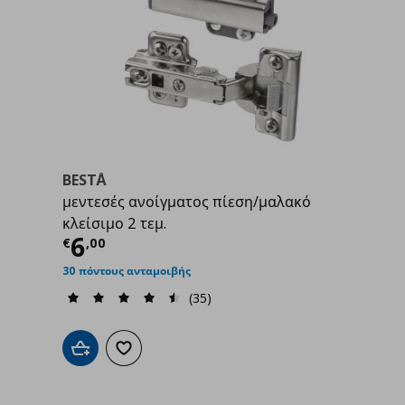
BESTÅ
μεντεσές ανοίγματος πίεση/μαλακό
9
κλείσιμο 2 τεμ.
Τρέχουσα τιμή
€ 6,00
6
€
,
00
30 πόντους ανταμοιβής
(35)
Προσθήκη στο καλάθι
Προσθήκη στα αγαπημένα