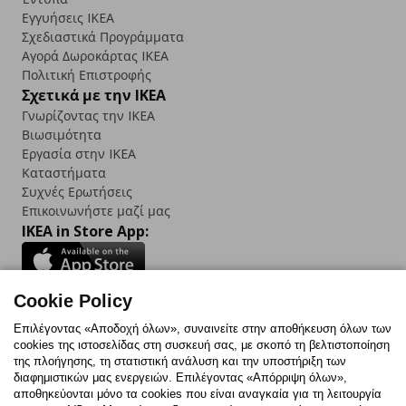
Εγγυήσεις IKEA
Σχεδιαστικά Προγράμματα
Αγορά Δωρoκάρτας IKEA
Πολιτική Επιστροφής
Σχετικά με την IKEA
Γνωρίζοντας την IKEA
Βιωσιμότητα
Εργασία στην IKEA
Καταστήματα
Συχνές Ερωτήσεις
Επικοινωνήστε μαζί μας
IKEA in Store App:
Cookie Policy
Follow us:
Επιλέγοντας «Αποδοχή όλων», συναινείτε στην αποθήκευση όλων των
cookies της ιστοσελίδας στη συσκευή σας, με σκοπό τη βελτιστοποίηση
Facebook
Instagram
TikTok
Youtube
Pinterest
Twitter
της πλοήγησης, τη στατιστική ανάλυση και την υποστήριξη των
διαφημιστικών μας ενεργειών. Επιλέγοντας «Απόρριψη όλων»,
αποθηκεύονται μόνο τα cookies που είναι αναγκαία για τη λειτουργία