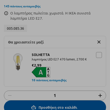
star
rating
145 πόντους ανταμοιβής
Ο λαμπτήρας πωλείται χωριστά. H IKEA συνιστά
λαμπτήρα LED E27.
005.085.36
Θα χρειαστείτε μαζί
SOLHETTA
λαμπτήρας LED E27 470 lumen, 2700 K
Τρέχουσα τιμή
€ 2,99
€
2
,
99
10 πόντους ανταμοιβής
Προσθήκη στο καλάθι