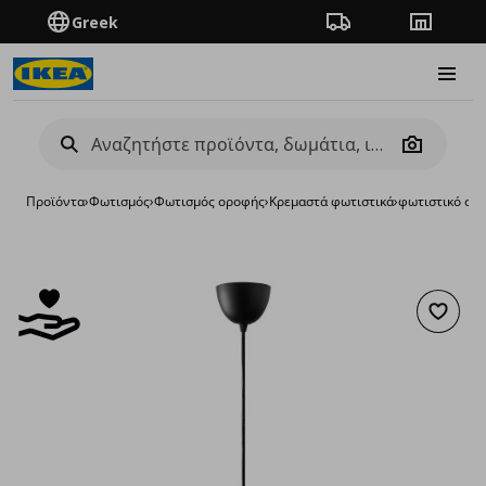
Greek
Πορεία παραγγελίας
Καταστή
Burge
Camera
Προϊόντα
›
Φωτισμός
›
Φωτισμός οροφής
›
Κρεμαστά φωτιστικά
›
φωτιστικό ορ
Προσθή