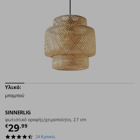
Υλικό:
μπαμπού
SINNERLIG
φωτιστικό οροφής/χειροποίητο, 27 cm
Τρέχουσα τιμή
€ 29,99
29
€
,
99
4.7
24 Κριτικές