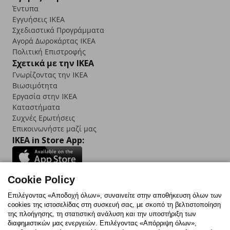
Έντυπα
Εγγυήσεις IKEA
Σχεδιαστικά Προγράμματα
Αγορά Δωρoκάρτας IKEA
Πολιτική Επιστροφής
Σχετικά με την IKEA
Γνωρίζοντας την IKEA
Βιωσιμότητα
Εργασία στην IKEA
Καταστήματα
Συχνές Ερωτήσεις
Επικοινωνήστε μαζί μας
IKEA in Store App:
Cookie Policy
Follow us:
Επιλέγοντας «Αποδοχή όλων», συναινείτε στην αποθήκευση όλων των
cookies της ιστοσελίδας στη συσκευή σας, με σκοπό τη βελτιστοποίηση
Facebook
Instagram
TikTok
Youtube
Pinterest
Twitter
της πλοήγησης, τη στατιστική ανάλυση και την υποστήριξη των
διαφημιστικών μας ενεργειών. Επιλέγοντας «Απόρριψη όλων»,