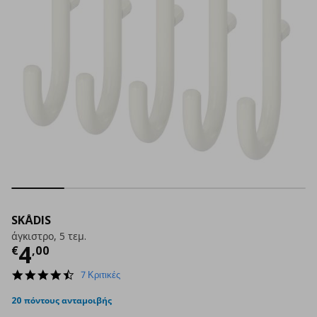
SKÅDIS
άγκιστρο, 5 τεμ.
Τρέχουσα τιμή
€ 4,00
4
€
,
00
4.6
7 Κριτικές
star
rating
20 πόντους ανταμοιβής