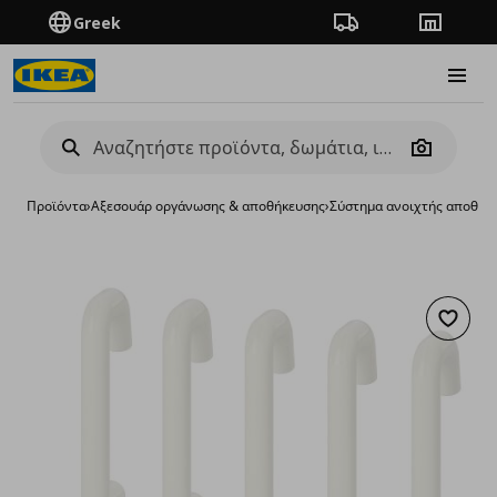
Greek
Πορεία παραγγελίας
Καταστή
Burge
Camera
Προϊόντα
›
Aξεσουάρ οργάνωσης & αποθήκευσης
›
Σύστημα ανοιχτής αποθήκ
Προσθή