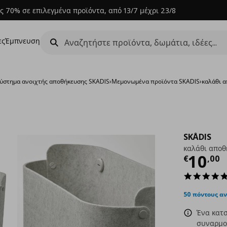
ς 70% σε επιλεγμένα προϊόντα, από 13/7 μέχρι 23/8
ες
Έμπνευση
ύστημα ανοιχτής αποθήκευσης SKADIS
›
Μεμονωμένα προϊόντα SKADIS
›
καλάθι 
SKÅDIS
καλάθι αποθ
Τρέχ
10
€
,
00
50 πόντους α
Ένα κατσ
συναρμολ