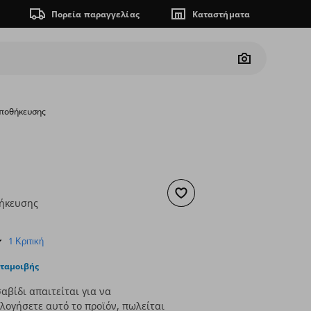
Πορεία παραγγελίας
Καταστήματα
Camera
αποθήκευσης
Προσθήκη στα αγαπημένα
ήκευσης
ουσα τιμή
€ 10,00
5.0
1 Κριτική
star
rating
νταμοιβής
αβίδι απαιτείται για να
ογήσετε αυτό το προϊόν, πωλείται