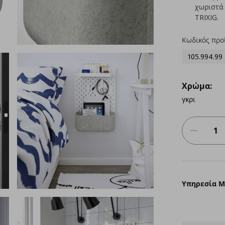
χωριστά 
TRIXIG.
Κωδικός προ
105.994.99
Χρώμα:
γκρι
Υπηρεσία 