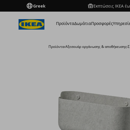
Greek
Εκπτώσεις IKEA έω
Προϊόντα
Δωμάτια
Προσφορές
Υπηρεσί
Προϊόντα
›
Aξεσουάρ οργάνωσης & αποθήκευσης
›
Σ