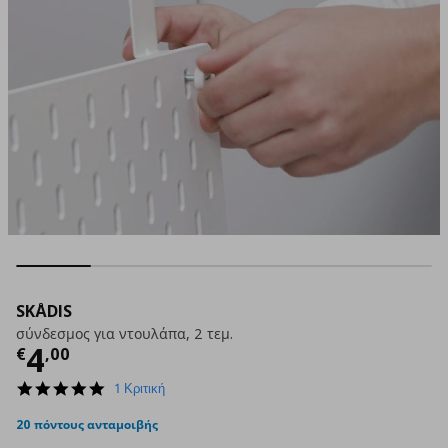
SKÅDIS
σύνδεσμος για ντουλάπα, 2 τεμ.
Τρέχουσα τιμή
€ 4,00
4
€
,
00
5.0
1 Κριτική
star
rating
20 πόντους ανταμοιβής