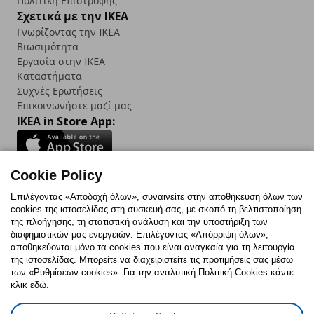
Πολιτική Επιστροφής
Σχετικά με την IKEA
Γνωρίζοντας την IKEA
Βιωσιμότητα
Εργασία στην IKEA
Καταστήματα
Συχνές Ερωτήσεις
Επικοινωνήστε μαζί μας
IKEA in Store App:
Cookie Policy
Follow us:
Επιλέγοντας «Αποδοχή όλων», συναινείτε στην αποθήκευση όλων των
cookies της ιστοσελίδας στη συσκευή σας, με σκοπό τη βελτιστοποίηση
Facebook
Instagram
TikTok
Youtube
Pinterest
Twitter
της πλοήγησης, τη στατιστική ανάλυση και την υποστήριξη των
διαφημιστικών μας ενεργειών. Επιλέγοντας «Απόρριψη όλων»,
αποθηκεύονται μόνο τα cookies που είναι αναγκαία για τη λειτουργία
της ιστοσελίδας. Μπορείτε να διαχειριστείτε τις προτιμήσεις σας μέσω
των «Ρυθμίσεων cookies». Για την αναλυτική Πολιτική Cookies κάντε
κλικ εδώ.
Πολιτική Cookies
Δήλωση ψηφιακής προσβασιμότητας