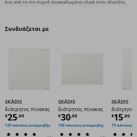
ένα από τα πιο συχνά ανακυκλωμένα υλικά στον πλανήτη.
Συνδυάζεται με
SKÅDIS
SKÅDIS
SKÅDIS
διάτρητος πίνακας
διάτρητος πίνακας
διάτρητος
Τρέχουσα τιμή
Τρέχουσα τιμή
€ 25,00
Τρέχο
€ 3
25
30
15
€
,
00
€
,
00
€
,
00
125 πόντους ανταμοιβής
150 πόντους ανταμοιβής
75 πόντους α