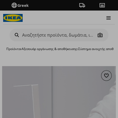
Greek
Πορεία παραγγελίας
Καταστή
Burge
Camera
Προϊόντα
›
Aξεσουάρ οργάνωσης & αποθήκευσης
›
Σύστημα ανοιχτής αποθήκ
Προσθή