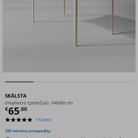
SKÅLSTA
επιφάνεια τραπεζιού, 140x80 cm
Τρέχουσα τιμή
€ 65,00
65
€
,
00
5.0
1 Κριτική
star
rating
325 πόντους ανταμοιβής