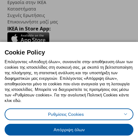
Εργασία στην IKEA
Καταστήματα
Συχνές Ερωτήσεις
Επικοινωνήστε μαζί μας
IKEA in Store App:
Cookie Policy
Follow us:
Επιλέγοντας «Αποδοχή όλων», συναινείτε στην αποθήκευση όλων των
cookies της ιστοσελίδας στη συσκευή σας, με σκοπό τη βελτιστοποίηση
Facebook
Instagram
TikTok
Youtube
Pinterest
Twitter
της πλοήγησης, τη στατιστική ανάλυση και την υποστήριξη των
διαφημιστικών μας ενεργειών. Επιλέγοντας «Απόρριψη όλων»,
αποθηκεύονται μόνο τα cookies που είναι αναγκαία για τη λειτουργία
της ιστοσελίδας. Μπορείτε να διαχειριστείτε τις προτιμήσεις σας μέσω
των «Ρυθμίσεων cookies». Για την αναλυτική Πολιτική Cookies κάντε
κλικ εδώ.
Πολιτική Cookies
Δήλωση ψηφιακής προσβασιμότητας
Ρυθμίσεις Cookies
Ρυθμίσεις cookies
Όροι Χρήσης
Γενική Πολιτική Προσωπικών Δεδομένων
Πολιτική Προσωπικών Δεδομένων για ΙΚΕΑ.gr
Απόρριψη όλων
Κώδικας Καταναλωτικής Δεοντολογίας