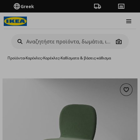
Greek
Πορεία παραγγελίας
Καταστή
Burge
Camera
Προϊόντα
›
Καρέκλες
›
Καρέκλες
›
Καθίσματα & βάσεις
›
κάθισμα
Προσθή