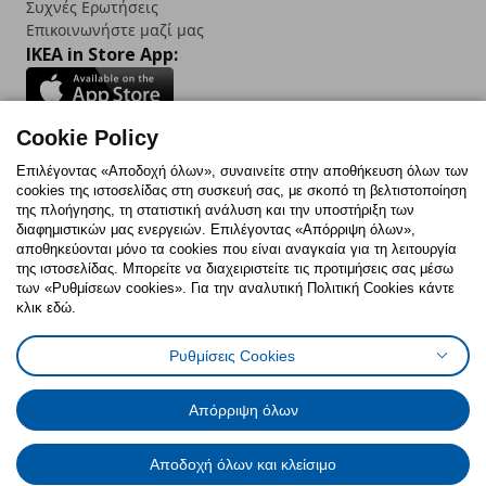
Συχνές Ερωτήσεις
Επικοινωνήστε μαζί μας
IKEA in Store App:
Cookie Policy
Follow us:
Επιλέγοντας «Αποδοχή όλων», συναινείτε στην αποθήκευση όλων των
cookies της ιστοσελίδας στη συσκευή σας, με σκοπό τη βελτιστοποίηση
Facebook
Instagram
TikTok
Youtube
Pinterest
Twitter
της πλοήγησης, τη στατιστική ανάλυση και την υποστήριξη των
διαφημιστικών μας ενεργειών. Επιλέγοντας «Απόρριψη όλων»,
αποθηκεύονται μόνο τα cookies που είναι αναγκαία για τη λειτουργία
της ιστοσελίδας. Μπορείτε να διαχειριστείτε τις προτιμήσεις σας μέσω
των «Ρυθμίσεων cookies». Για την αναλυτική Πολιτική Cookies κάντε
κλικ εδώ.
Πολιτική Cookies
Δήλωση ψηφιακής προσβασιμότητας
Ρυθμίσεις Cookies
Ρυθμίσεις cookies
Όροι Χρήσης
Γενική Πολιτική Προσωπικών Δεδομένων
Πολιτική Προσωπικών Δεδομένων για ΙΚΕΑ.gr
Απόρριψη όλων
Κώδικας Καταναλωτικής Δεοντολογίας
Αποδοχή όλων και κλείσιμο