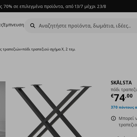
ς 70% σε επιλεγμένα προϊόντα, από 13/7 μέχρι 23/8
ες
Έμπνευση
ις τραπεζιών
›
πόδι τραπεζιού σχήμα X, 2 τεμ.
SKÅLSTA
πόδι τραπεζι
Τρέχ
74
€
,
00
370 πόντους 
Μπορεί 
τραπεζιο