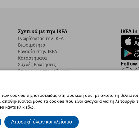
Σχετικά με την IKEA
IKEA in
Γνωρίζοντας την IKEA
Βιωσιμότητα
Εργασία στην IKEA
Καταστήματα
Follow 
Συχνές Ερωτήσεις
Επικοινωνήστε μαζί μας
Faceb
ων cookies της ιστοσελίδας στη συσκευή σας, με σκοπό τη βελτιστοπ
ποθηκεύονται μόνο τα cookies που είναι αναγκαία για τη λειτουργία της
ς προσβασιμότητας
Ρυθμίσεις cookies
Όροι Χρήσης
Γενική Πολιτική Προσωπικώ
s κάντε κλικ εδώ.
ια ΙΚΕΑ.gr
Κώδικας Καταναλωτικής Δεοντολογίας
Αποδοχή όλων και κλείσιμο