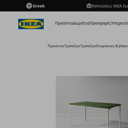
Greek
Εκπτώσεις IKEA έω
Προϊόντα
Δωμάτια
Προσφορές
Υπηρεσί
Προϊόντα
›
Τραπέζια
›
Τραπέζια
›
Επιφάνειες & βάσε