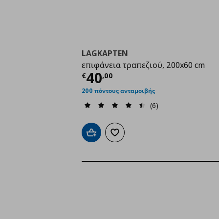
LAGKAPTEN
επιφάνεια τραπεζιού, 200x60 cm
Τρέχουσα τιμή
€ 40,
40
€
,
00
200 πόντους ανταμοιβής
(6)
Προσθήκη στο καλάθι
Προσθήκη στα αγαπημένα