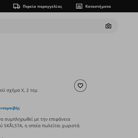
Πορεία παραγγελίας
Καταστήματα
Camera
Προσθήκη στα αγαπημένα
ού σχήμα X, 2 τεμ.
ουσα τιμή
€ 74,00
ανταμοιβής
να συμπληρωθεί με την επιφάνεια
ύ SKÅLSTA, η οποία πωλείται χωριστά.