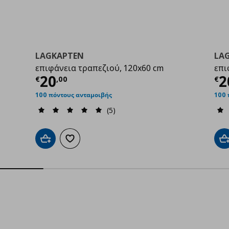
LAGKAPTEN
LA
επιφάνεια τραπεζιού, 120x60 cm
επι
00
Τρέχουσα τιμή
€ 20,00
Τ
20
2
€
,
00
€
100 πόντους ανταμοιβής
100 
(5)
Προσθήκη στο καλάθι
Προσθήκη στα αγαπημένα
Π