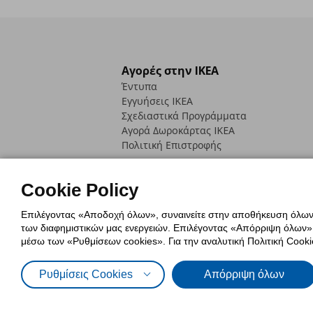
Αγορές στην IKEA
Έντυπα
Εγγυήσεις IKEA
Σχεδιαστικά Προγράμματα
Αγορά Δωρoκάρτας IKEA
Πολιτική Επιστροφής
Cookie Policy
Επιλέγοντας «Αποδοχή όλων», συναινείτε στην αποθήκευση όλων τ
των διαφημιστικών μας ενεργειών. Επιλέγοντας «Απόρριψη όλων», α
Πολιτική Cookies
Δήλωση ψηφιακή
μέσω των «Ρυθμίσεων cookies». Για την αναλυτική Πολιτική Cookie
Πολιτική Προσωπικών Δεδομένων γ
Ρυθμίσεις Cookies
Απόρριψη όλων
© Inter-IKEA Systems B.V. 1999 - 2025