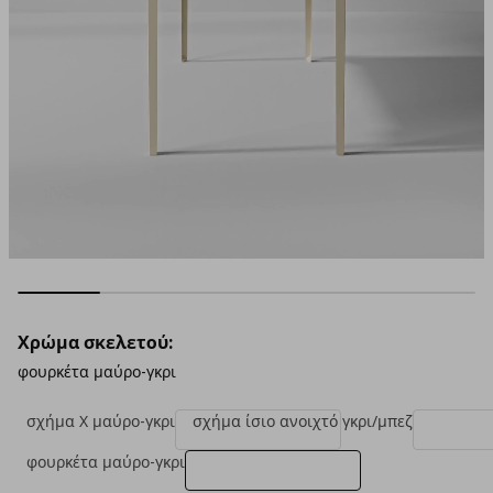
Χρώμα σκελετού:
φουρκέτα μαύρο-γκρι
σχήμα Χ μαύρο-γκρι
σχήμα ίσιο ανοιχτό γκρι/μπεζ
φουρκέτα μαύρο-γκρι