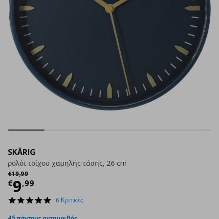
SKÄRIG
ρολόι τοίχου χαμηλής τάσης, 26 cm
Αρχική τιμή
€ 19,99
€
19
,
99
Τρέχουσα τιμή
€ 9,99
9
€
,
99
5.0
6 Κριτικές
star
rating
45 πόντους ανταμοιβής