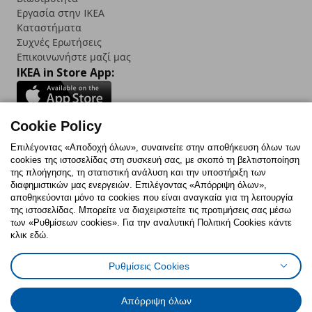
Εργασία στην IKEA
Καταστήματα
Συχνές Ερωτήσεις
Επικοινωνήστε μαζί μας
IKEA in Store App:
Cookie Policy
Follow us:
Επιλέγοντας «Αποδοχή όλων», συναινείτε στην αποθήκευση όλων των
cookies της ιστοσελίδας στη συσκευή σας, με σκοπό τη βελτιστοποίηση
Facebook
Instagram
TikTok
Youtube
Pinterest
Twitter
της πλοήγησης, τη στατιστική ανάλυση και την υποστήριξη των
διαφημιστικών μας ενεργειών. Επιλέγοντας «Απόρριψη όλων»,
αποθηκεύονται μόνο τα cookies που είναι αναγκαία για τη λειτουργία
της ιστοσελίδας. Μπορείτε να διαχειριστείτε τις προτιμήσεις σας μέσω
των «Ρυθμίσεων cookies». Για την αναλυτική Πολιτική Cookies κάντε
κλικ εδώ.
Πολιτική Cookies
Δήλωση ψηφιακής προσβασιμότητας
Ρυθμίσεις Cookies
Ρυθμίσεις cookies
Όροι Χρήσης
Γενική Πολιτική Προσωπικών Δεδομένων
Πολιτική Προσωπικών Δεδομένων για ΙΚΕΑ.gr
Απόρριψη όλων
Κώδικας Καταναλωτικής Δεοντολογίας