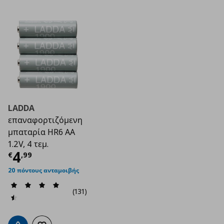
LADDA
επαναφορτιζόμενη
μπαταρία HR6 AA
1.2V, 4 τεμ.
Τρέχουσα τιμή
€ 4,99
4
€
,
99
20 πόντους ανταμοιβής
(131)