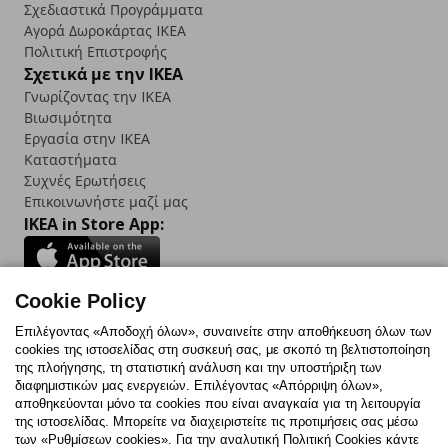
Σχεδιαστικά Προγράμματα
Αγορά Δωρoκάρτας IKEA
Πολιτική Επιστροφής
Σχετικά με την IKEA
Γνωρίζοντας την IKEA
Βιωσιμότητα
Εργασία στην IKEA
Καταστήματα
Συχνές Ερωτήσεις
Επικοινωνήστε μαζί μας
IKEA in Store App:
Cookie Policy
Follow us:
Επιλέγοντας «Αποδοχή όλων», συναινείτε στην αποθήκευση όλων των
cookies της ιστοσελίδας στη συσκευή σας, με σκοπό τη βελτιστοποίηση
Facebook
Instagram
TikTok
Youtube
Pinterest
Twitter
της πλοήγησης, τη στατιστική ανάλυση και την υποστήριξη των
διαφημιστικών μας ενεργειών. Επιλέγοντας «Απόρριψη όλων»,
αποθηκεύονται μόνο τα cookies που είναι αναγκαία για τη λειτουργία
της ιστοσελίδας. Μπορείτε να διαχειριστείτε τις προτιμήσεις σας μέσω
των «Ρυθμίσεων cookies». Για την αναλυτική Πολιτική Cookies κάντε