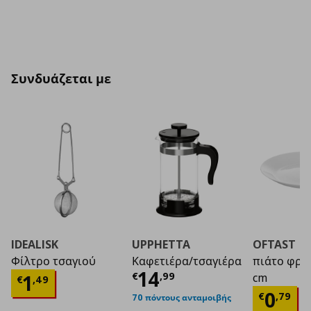
Συνδυάζεται με
IDEALISK
UPPHETTA
OFTAST
Φίλτρο τσαγιού
Καφετιέρα/τσαγιέρα
πιάτο φρο
Τρέχουσα τιμή
€ 1
14
Τρέχουσα τιμή
€ 1,49
€
,
99
1
cm
€
,
49
Τρέχο
0
€
,
79
70 πόντους ανταμοιβής