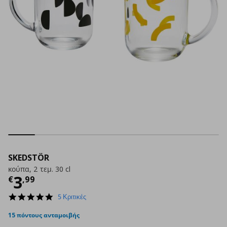
SKEDSTÖR
κούπα, 2 τεμ. 30 cl
Τρέχουσα τιμή
€ 3,99
3
€
,
99
5.0
5 Κριτικές
star
rating
15 πόντους ανταμοιβής