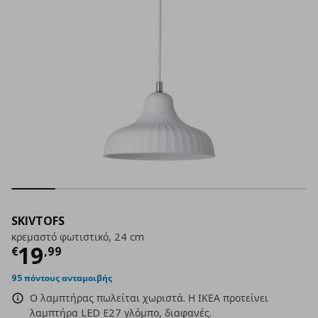
SKIVTOFS
κρεμαστό φωτιστικό, 24 cm
Τρέχουσα τιμή
€ 19,99
19
€
,
99
95 πόντους ανταμοιβής
Ο λαμπτήρας πωλείται χωριστά. Η ΙΚΕΑ προτείνει
λαμπτήρα LED E27 γλόμπο, διαφανές.