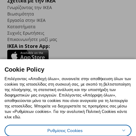
Σχετικά με την IKEA
Γνωρίζοντας την IKEA
Βιωσιμότητα
Εργασία στην IKEA
Καταστήματα
Συχνές Ερωτήσεις
Επικοινωνήστε μαζί μας
IKEA in Store App:
Cookie Policy
Follow us:
Επιλέγοντας «Αποδοχή όλων», συναινείτε στην αποθήκευση όλων των
cookies της ιστοσελίδας στη συσκευή σας, με σκοπό τη βελτιστοποίηση
Facebook
Instagram
TikTok
Youtube
Pinterest
Twitter
της πλοήγησης, τη στατιστική ανάλυση και την υποστήριξη των
διαφημιστικών μας ενεργειών. Επιλέγοντας «Απόρριψη όλων»,
αποθηκεύονται μόνο τα cookies που είναι αναγκαία για τη λειτουργία
της ιστοσελίδας. Μπορείτε να διαχειριστείτε τις προτιμήσεις σας μέσω
των «Ρυθμίσεων cookies». Για την αναλυτική Πολιτική Cookies κάντε
κλικ εδώ.
Πολιτική Cookies
Δήλωση ψηφιακής προσβασιμότητας
Ρυθμίσεις Cookies
Ρυθμίσεις cookies
Όροι Χρήσης