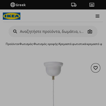
Greek
Πορεία παραγγελίας
Καταστή
Burge
Camera
Προϊόντα
›
Φωτισμός
›
Φωτισμός οροφής
›
Κρεμαστά φωτιστικά
›
κρεμαστό φωτ
Προσθή