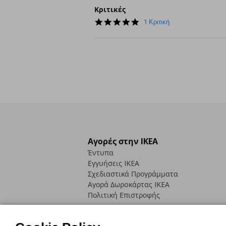
Κριτικές
5.0
1 Κριτική
star
rating
Αγορές στην IKEA
Έντυπα
Εγγυήσεις IKEA
Σχεδιαστικά Προγράμματα
Αγορά Δωρoκάρτας IKEA
Πολιτική Επιστροφής