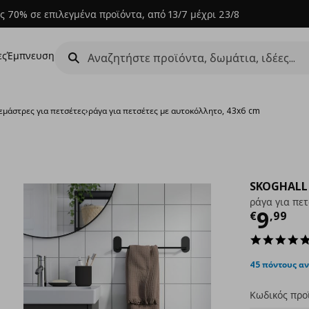
ς 70% σε επιλεγμένα προϊόντα, από 13/7 μέχρι 23/8
ες
Έμπνευση
εμάστρες για πετσέτες
›
ράγα για πετσέτες με αυτοκόλλητο, 43x6 cm
SKOGHALL
ράγα για πε
Τρέχ
9
€
,
99
45 πόντους α
Κωδικός προ