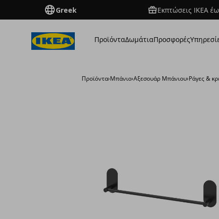
Greek
Εκπτώσεις IKEA έω
Προϊόντα
Δωμάτια
Προσφορές
Υπηρεσί
Προϊόντα
›
Μπάνιο
›
Αξεσουάρ Μπάνιου
›
Ράγες & κρ