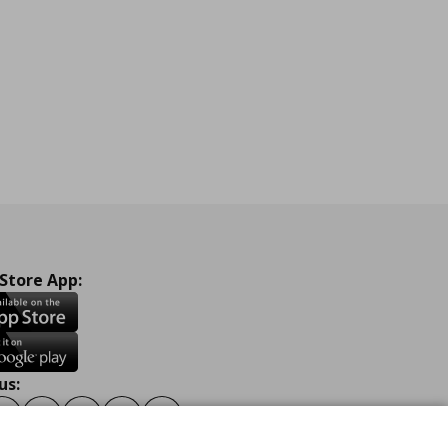
 Store App:
us:
ook
Instagram
TikTok
Youtube
Pinterest
Twitter