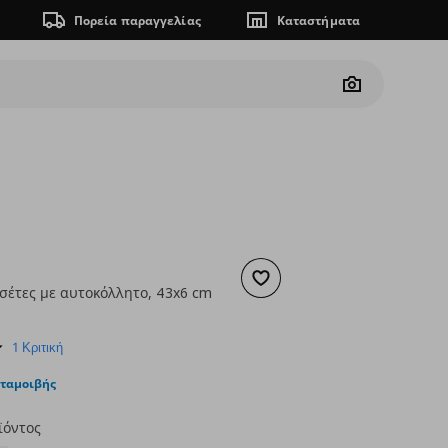
Πορεία παραγγελίας
Καταστήματα
Camera
Προσθήκη στα αγαπημένα
τσέτες με αυτοκόλλητο, 43x6 cm
ουσα τιμή
€ 9,99
5.0
1 Κριτική
star
rating
νταμοιβής
ϊόντος