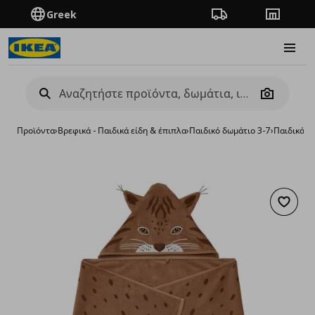
Greek
Πορεία παραγγελίας
Καταστή
Burge
Camera
Προϊόντα
›
Βρεφικά - Παιδικά είδη & έπιπλα
›
Παιδικό δωμάτιο 3-7
›
Παιδικά Λ
Προσθή