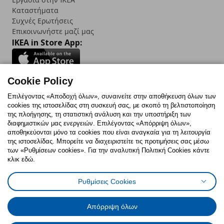
Καταστήματα
Συχνές Ερωτήσεις
Επικοινωνήστε μαζί μας
IKEA in Store App:
Cookie Policy
Follow us:
Επιλέγοντας «Αποδοχή όλων», συναινείτε στην αποθήκευση όλων των
cookies της ιστοσελίδας στη συσκευή σας, με σκοπό τη βελτιστοποίηση
Facebook
Instagram
TikTok
Youtube
Pinterest
Twitter
της πλοήγησης, τη στατιστική ανάλυση και την υποστήριξη των
διαφημιστικών μας ενεργειών. Επιλέγοντας «Απόρριψη όλων»,
αποθηκεύονται μόνο τα cookies που είναι αναγκαία για τη λειτουργία
της ιστοσελίδας. Μπορείτε να διαχειριστείτε τις προτιμήσεις σας μέσω
των «Ρυθμίσεων cookies». Για την αναλυτική Πολιτική Cookies κάντε
κλικ εδώ.
Πολιτική Cookies
Δήλωση ψηφιακής προσβασιμότητας
Ρυθμίσεις Cookies
Ρυθμίσεις cookies
Όροι Χρήσης
Γενική Πολιτική Προσωπικών Δεδομένων
Πολιτική Προσωπικών Δεδομένων για ΙΚΕΑ.gr
Απόρριψη όλων
Κώδικας Καταναλωτικής Δεοντολογίας