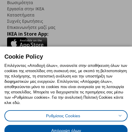
Βιωσιμότητα
Εργασία στην IKEA
Καταστήματα
Συχνές Ερωτήσεις
Επικοινωνήστε μαζί μας
IKEA in Store App:
Cookie Policy
Follow us:
Επιλέγοντας «Αποδοχή όλων», συναινείτε στην αποθήκευση όλων των
cookies της ιστοσελίδας στη συσκευή σας, με σκοπό τη βελτιστοποίηση
Facebook
Instagram
TikTok
Youtube
Pinterest
Twitter
της πλοήγησης, τη στατιστική ανάλυση και την υποστήριξη των
διαφημιστικών μας ενεργειών. Επιλέγοντας «Απόρριψη όλων»,
αποθηκεύονται μόνο τα cookies που είναι αναγκαία για τη λειτουργία
της ιστοσελίδας. Μπορείτε να διαχειριστείτε τις προτιμήσεις σας μέσω
των «Ρυθμίσεων cookies». Για την αναλυτική Πολιτική Cookies κάντε
κλικ εδώ.
Πολιτική Cookies
Δήλωση ψηφιακής προσβασιμότητας
Ρυθμίσεις Cookies
Ρυθμίσεις cookies
Όροι Χρήσης
Γενική Πολιτική Προσωπικών Δεδομένων
Πολιτική Προσωπικών Δεδομένων για ΙΚΕΑ.gr
Απόρριψη όλων