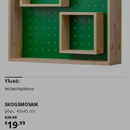
Υλικό:
πεύκο/πράσινο
SKOGSMOSAIK
ράφι, 45x45 cm
Αρχική τιμή
€ 29,99
€
29
,
99
Τρέχουσα τιμή
€ 19,99
19
€
,
99