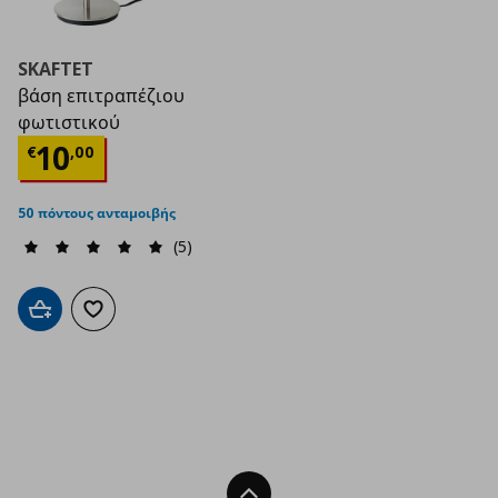
SKAFTET
βάση επιτραπέζιου
φωτιστικού
Τρέχουσα τιμή
€ 10,00
10
€
,
00
50 πόντους ανταμοιβής
(5)
Προσθήκη στο καλάθι
Προσθήκη στα αγαπημένα
Back To Top