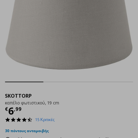
SKOTTORP
καπέλο φωτιστικού, 19 cm
Τρέχουσα τιμή
€ 6,99
6
€
,
99
4.5
15 Κριτικές
star
rating
30 πόντους ανταμοιβής