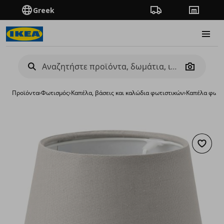
Greek
Πορεία παραγγελίας
Καταστή
Burge
Camera
Προϊόντα
›
Φωτισμός
›
Καπέλα, βάσεις και καλώδια φωτιστικών
›
Καπέλα φωτι
Προσθή