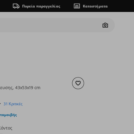
Πορεία παραγγελίας
Καταστήματα
Camera
Προσθήκη στα αγαπημένα
ευσης, 43x53x19 cm
ουσα τιμή
€ 6,99
4.9
31 Κριτικές
star
rating
νταμοιβής
ϊόντος