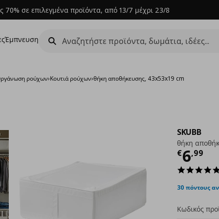
ς 70% σε επιλεγμένα προϊόντα, από 13/7 μέχρι 23/8
ες
Έμπνευση
ργάνωση ρούχων
›
Κουτιά ρούχων
›
θήκη αποθήκευσης, 43x53x19 cm
SKUBB
θήκη αποθήκ
Τρέχ
6
€
,
99
30 πόντους α
Κωδικός προ