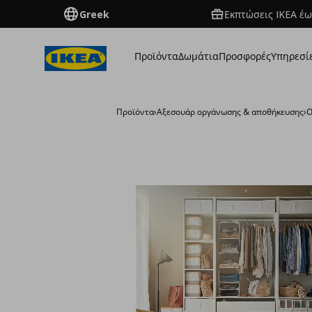
Greek
Εκπτώσεις IKEA έω
Προϊόντα
Δωμάτια
Προσφορές
Υπηρεσί
Προϊόντα
›
Aξεσουάρ οργάνωσης & αποθήκευσης
›
Ο