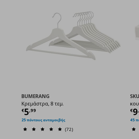
BUMERANG
SK
Κρεμάστρα, 8 τεμ.
κου
9
Τρέχουσα τιμή
€ 5,99
Τ
5
9
€
,
99
€
25 πόντους ανταμοιβής
45 π
(72)