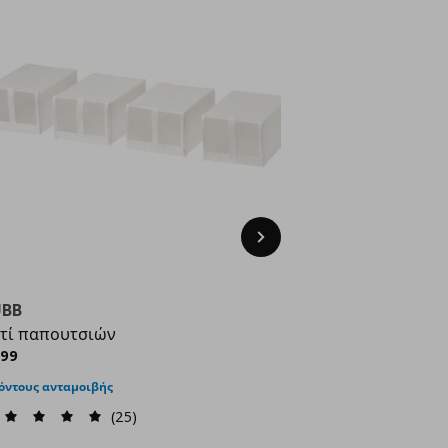
Next
UBB
τί παπουτσιών
ρέχουσα τιμή
€ 9,99
,
99
όντους ανταμοιβής
(25)