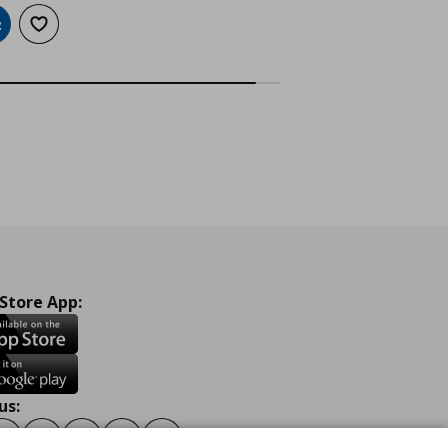
ροσθήκη στο καλάθι
Προσθήκη στα αγαπημένα
 Store App:
us:
ook
Instagram
TikTok
Youtube
Pinterest
Twitter