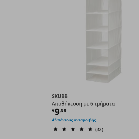
SKUBB
Αποθήκευση με 6 τμήματα
Τρέχουσα τιμή
€ 9,9
9
€
,
99
45 πόντους ανταμοιβής
(32)