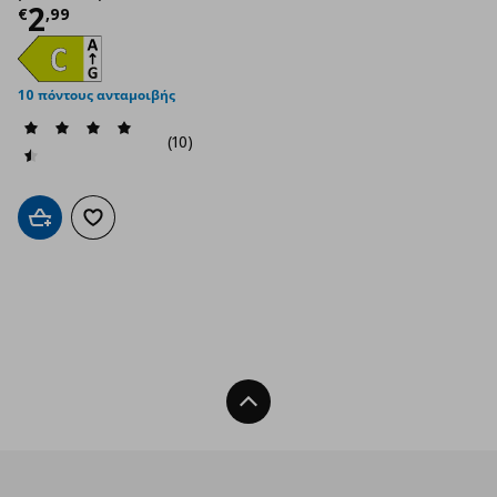
Τρέχουσα τιμή
€ 2,99
2
€
,
99
10 πόντους ανταμοιβής
(10)
Προσθήκη στο καλάθι
Προσθήκη στα αγαπημένα
Back To Top