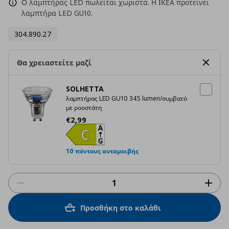
Ο λαμπτήρας LED πωλείται χωριστά. Η ΙΚΕΑ προτείνει
λαμπτήρα LED GU10.
304.890.27
Θα χρειαστείτε μαζί
SOLHETTA
λαμπτήρας LED GU10 345 lumen/συμβατό
με ροοστάτη
Τρέχουσα τιμή
€ 2,99
€
2
,
99
10 πόντους ανταμοιβής
Προσθήκη στο καλάθι