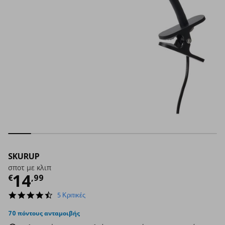
SKURUP
σποτ με κλιπ
Τρέχουσα τιμή
€ 14,99
14
€
,
99
4.4
5 Κριτικές
star
rating
70 πόντους ανταμοιβής