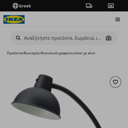
Greek
Πορεία παραγγελίας
Καταστή
Burge
Camera
Προϊόντα
›
Φωτισμός
›
Φωτιστικά γραφείου
›
σποτ με κλιπ
Προσθή