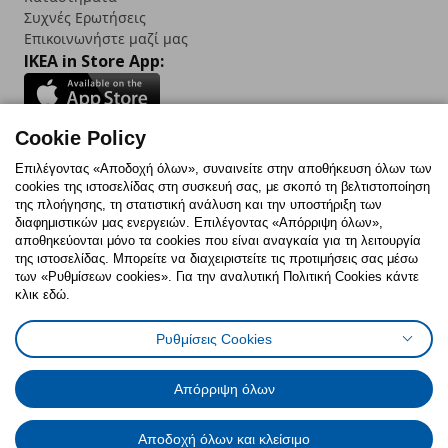
Συχνές Ερωτήσεις
Επικοινωνήστε μαζί μας
IKEA in Store App:
Cookie Policy
Follow us:
Επιλέγοντας «Αποδοχή όλων», συναινείτε στην αποθήκευση όλων των
cookies της ιστοσελίδας στη συσκευή σας, με σκοπό τη βελτιστοποίηση
Facebook
Instagram
TikTok
Youtube
Pinterest
Twitter
της πλοήγησης, τη στατιστική ανάλυση και την υποστήριξη των
διαφημιστικών μας ενεργειών. Επιλέγοντας «Απόρριψη όλων»,
αποθηκεύονται μόνο τα cookies που είναι αναγκαία για τη λειτουργία
της ιστοσελίδας. Μπορείτε να διαχειριστείτε τις προτιμήσεις σας μέσω
των «Ρυθμίσεων cookies». Για την αναλυτική Πολιτική Cookies κάντε
κλικ εδώ.
Πολιτική Cookies
Δήλωση ψηφιακής προσβασιμότητας
Ρυθμίσεις Cookies
Ρυθμίσεις cookies
Όροι Χρήσης
Γενική Πολιτική Προσωπικών Δεδομένων
Πολιτική Προσωπικών Δεδομένων για ΙΚΕΑ.gr
Απόρριψη όλων
Κώδικας Καταναλωτικής Δεοντολογίας
Αποδοχή όλων και κλείσιμο