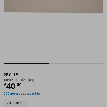
SKYTTA
πάνελ επικάλυψης
Τρέχουσα τιμή
€ 40,00
40
€
,
00
200 πόντους ανταμοιβής
205.000.68