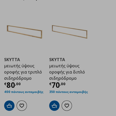
SKYTTA
SKYTTA
μειωτής ύψους
μειωτής ύψους
οροφής για τριπλό
οροφής για διπλό
σιδηρόδρομο
σιδηρόδρομο
Τρέχουσα τιμή
Τρέχουσα τιμή
€ 80,00
€ 7
80
70
€
,
00
€
,
00
400 πόντους ανταμοιβής
350 πόντους ανταμοιβής
Προσθήκη στο καλάθι
Προσθήκη στα αγαπημένα
Προσθήκη στο καλάθι
Προσθήκη στα αγαπημένα