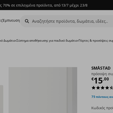
ς 70% σε επιλεγμένα προϊόντα, από 13/7 μέχρι 23/8
ες
Έμπνευση
κό Δωμάτιο
›
Σύστημα αποθήκευσης για παιδικό δωμάτιο
›
Πόρτες & προσόψεις σ
SMÅSTAD
πρόσοψη συρ
Τρέχ
15
€
,
00
75 πόντους α
Κωδικός προ