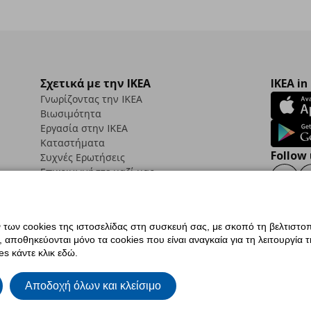
Σχετικά με την IKEA
IKEA in
Γνωρίζοντας την IKEA
Βιωσιμότητα
Εργασία στην IKEA
Καταστήματα
Follow 
Συχνές Ερωτήσεις
Επικοινωνήστε μαζί μας
Faceb
ων cookies της ιστοσελίδας στη συσκευή σας, με σκοπό τη βελτιστοπ
ποθηκεύονται μόνο τα cookies που είναι αναγκαία για τη λειτουργία της
ς προσβασιμότητας
Ρυθμίσεις cookies
Όροι Χρήσης
Γενική Πολιτική Προσωπικώ
s κάντε κλικ εδώ.
ια ΙΚΕΑ.gr
Κώδικας Καταναλωτικής Δεοντολογίας
Αποδοχή όλων και κλείσιμο