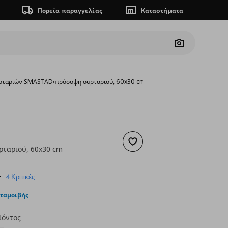
Πορεία παραγγελίας
Καταστήματα
Camera
υρταριών SMASTAD
›
πρόσοψη συρταριού, 60x30 cm
Προσθήκη στα αγαπημένα
ταριού, 60x30 cm
ουσα τιμή
€ 15,00
4.3
4 Κριτικές
star
rating
νταμοιβής
ϊόντος