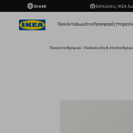
Greek
Εκπτώσεις IKEA έω
Προϊόντα
Δωμάτια
Προσφορές
Υπηρεσί
Προϊόντα
›
Βρεφικά - Παιδικά είδη & έπιπλα
›
Βρεφι