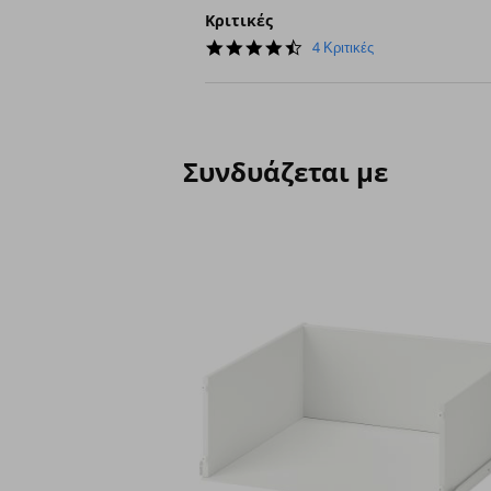
Κριτικές
4.3
4 Κριτικές
star
rating
Συνδυάζεται με