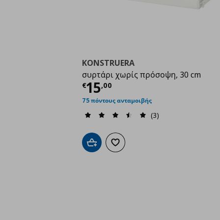
KONSTRUERA
συρτάρι χωρίς πρόσοψη, 30 cm
Τρέχουσα τιμή
€ 15,
15
€
,
00
75 πόντους ανταμοιβής
(3)
Προσθήκη στο καλάθι
Προσθήκη στα αγαπημένα