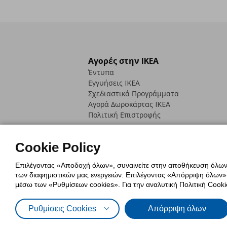
Αγορές στην IKEA
Έντυπα
Εγγυήσεις IKEA
Σχεδιαστικά Προγράμματα
Αγορά Δωρoκάρτας IKEA
Πολιτική Επιστροφής
Cookie Policy
Επιλέγοντας «Αποδοχή όλων», συναινείτε στην αποθήκευση όλων τ
των διαφημιστικών μας ενεργειών. Επιλέγοντας «Απόρριψη όλων», α
Πολιτική Cookies
Δήλωση ψηφιακή
μέσω των «Ρυθμίσεων cookies». Για την αναλυτική Πολιτική Cookie
Πολιτική Προσωπικών Δεδομένων γ
Ρυθμίσεις Cookies
Απόρριψη όλων
© Inter-IKEA Systems B.V. 1999 - 2025