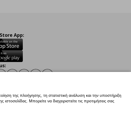
 Store App:
us:
ook
Instagram
TikTok
Youtube
Pinterest
Twitter
οίηση της πλοήγησης, τη στατιστική ανάλυση και την υποστήριξη
 ιστοσελίδας. Μπορείτε να διαχειριστείτε τις προτιμήσεις σας
ν Δεδομένων