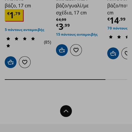
βάζο, 17 cm
βάζο/γυαλί/με
βάζο/ποτισ
Τρέχουσα τιμή
€ 1,79
1
σχέδια, 17 cm
cm
€
,
79
Τρέχο
14
Αρχική τιμή
€ 4,99
€
,
99
€
4
,
99
Τρέχουσα τιμή
€ 3
3
€
,
99
70 πόντους α
5 πόντους ανταμοιβής
15 πόντους ανταμοιβής
(85)
Προσθήκη στο καλάθι
Προσθήκη στα αγαπημένα
Προσθήκη 
Πρ
Προσθήκη στο καλάθι
Προσθήκη στα αγαπημένα
Back To Top