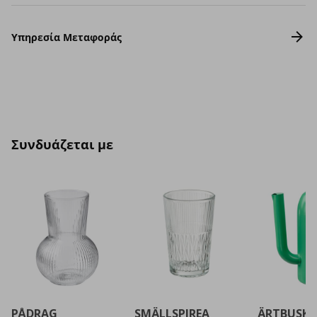
Υπηρεσία Μεταφοράς
Συνδυάζεται με
PÅDRAG
SMÄLLSPIREA
ÄRTBUSKE