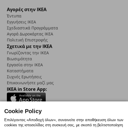
Αγορές στην IKEA
Έντυπα
Εγγυήσεις IKEA
Σχεδιαστικά Προγράμματα
Αγορά Δωρoκάρτας IKEA
Πολιτική Επιστροφής
Σχετικά με την IKEA
Γνωρίζοντας την IKEA
Βιωσιμότητα
Εργασία στην IKEA
Καταστήματα
Συχνές Ερωτήσεις
Επικοινωνήστε μαζί μας
IKEA in Store App:
Cookie Policy
Follow us:
Επιλέγοντας «Αποδοχή όλων», συναινείτε στην αποθήκευση όλων των
cookies της ιστοσελίδας στη συσκευή σας, με σκοπό τη βελτιστοποίηση