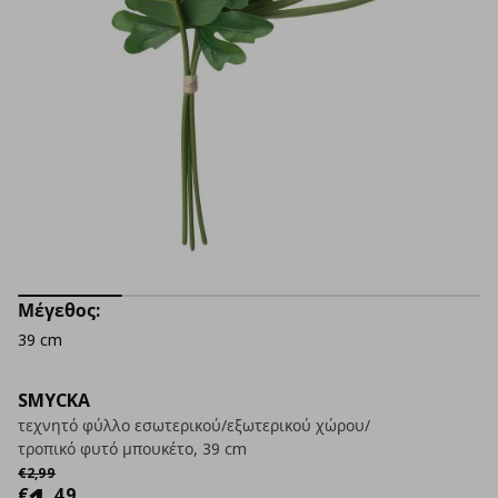
Μέγεθος:
39 cm
SMYCKA
τεχνητό φύλλο εσωτερικού/εξωτερικού χώρου/
τροπικό φυτό μπουκέτο, 39 cm
Αρχική τιμή
€ 2,99
€
2
,
99
€
,
49