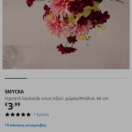
SMYCKA
τεχνητό λουλούδι εσωτ./εξωτ. χώρου/Ντάλια, 66 cm
Τρέχουσα τιμή
€ 3,99
3
€
,
99
5.0
1 Κριτική
star
rating
15 πόντους ανταμοιβής