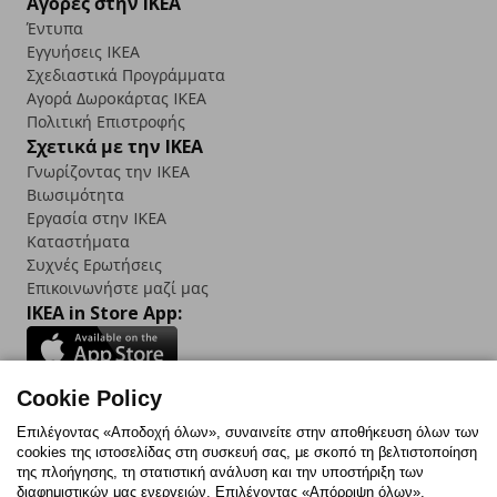
Αγορές στην IKEA
Έντυπα
Εγγυήσεις IKEA
Σχεδιαστικά Προγράμματα
Αγορά Δωρoκάρτας IKEA
Πολιτική Επιστροφής
Σχετικά με την IKEA
Γνωρίζοντας την IKEA
Βιωσιμότητα
Εργασία στην IKEA
Καταστήματα
Συχνές Ερωτήσεις
Επικοινωνήστε μαζί μας
IKEA in Store App:
Cookie Policy
Follow us:
Επιλέγοντας «Αποδοχή όλων», συναινείτε στην αποθήκευση όλων των
cookies της ιστοσελίδας στη συσκευή σας, με σκοπό τη βελτιστοποίηση
Facebook
Instagram
TikTok
Youtube
Pinterest
Twitter
της πλοήγησης, τη στατιστική ανάλυση και την υποστήριξη των
διαφημιστικών μας ενεργειών. Επιλέγοντας «Απόρριψη όλων»,