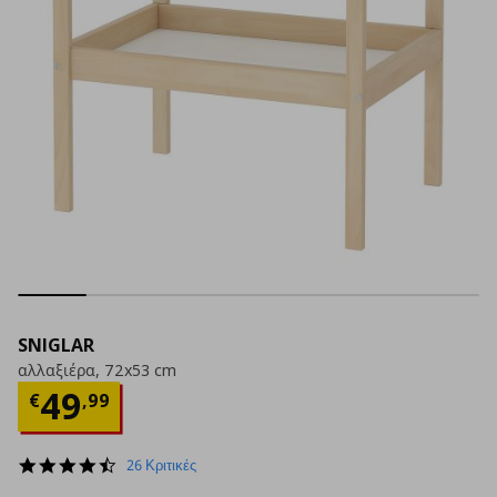
SNIGLAR
αλλαξιέρα, 72x53 cm
Τρέχουσα τιμή
€ 49,99
49
€
,
99
4.6
26 Κριτικές
star