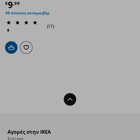
Τρέχουσα τιμή
€ 9,99
9
€
,
99
45 πόντους ανταμοιβής
(17)
Προσθήκη στο καλάθι
Προσθήκη στα αγαπημένα
Back To Top
Αγορές στην IKEA
Έντυπα