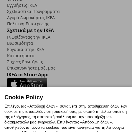
Εγγυήσεις IKEA
Σχεδιαστικά Προγράμματα
Αγορά Δωρoκάρτας IKEA
Πολιτική Επιστροφής
Σχετικά με την IKEA
Γνωρίζοντας την IKEA
Βιωσιμότητα
Εργασία στην IKEA
Καταστήματα
Συχνές Ερωτήσεις
Επικοινωνήστε μαζί μας
IKEA in Store App:
Cookie Policy
Follow us:
Επιλέγοντας «Αποδοχή όλων», συναινείτε στην αποθήκευση όλων των
cookies της ιστοσελίδας στη συσκευή σας, με σκοπό τη βελτιστοποίηση
Facebook
Instagram
TikTok
Youtube
Pinterest
Twitter
της πλοήγησης, τη στατιστική ανάλυση και την υποστήριξη των
διαφημιστικών μας ενεργειών. Επιλέγοντας «Απόρριψη όλων»,
αποθηκεύονται μόνο τα cookies που είναι αναγκαία για τη λειτουργία