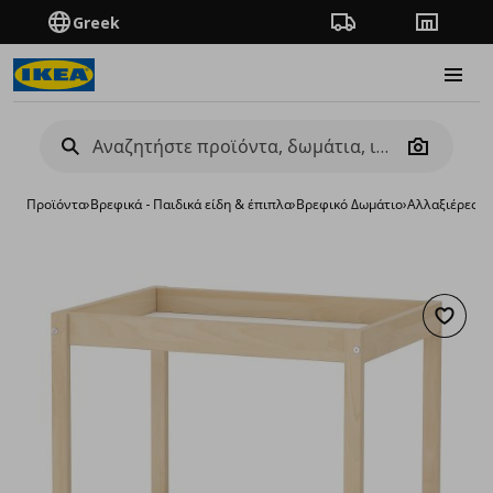
Greek
Πορεία παραγγελίας
Καταστή
Burge
Camera
Προϊόντα
›
Βρεφικά - Παιδικά είδη & έπιπλα
›
Βρεφικό Δωμάτιο
›
Αλλαξιέρες
›
α
Προσθή