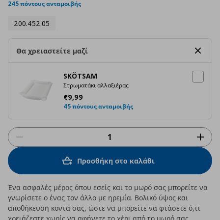
rating
245 πόντους ανταμοιβής
200.452.05
Θα χρειαστείτε μαζί
SKÖTSAM
Στρωματάκι αλλαξιέρας
Τρέχουσα τιμή
€ 9,99
€
9
,
99
45 πόντους ανταμοιβής
Προσθήκη στο καλάθι
Ένα ασφαλές μέρος όπου εσείς και το μωρό σας μπορείτε να
γνωρίσετε ο ένας τον άλλο με ηρεμία. Βολικό ύψος και
αποθήκευση κοντά σας, ώστε να μπορείτε να φτάσετε ό,τι
χρειάζεστε χωρίς να αφήνετε το χέρι από το μωρό σας.