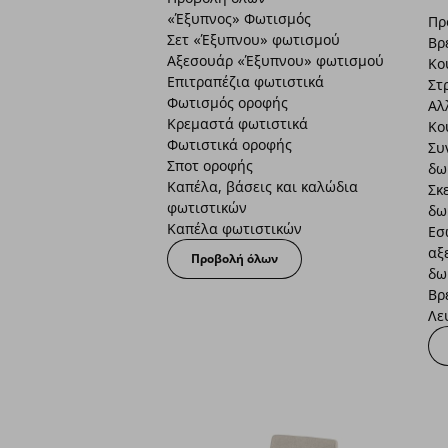
«Έξυπνος» Φωτισμός
Πρ
Σετ «Έξυπνου» φωτισμού
Βρ
Αξεσουάρ «Έξυπνου» φωτισμού
Κο
Επιτραπέζια φωτιστικά
Στ
Φωτισμός οροφής
Αλ
Κρεμαστά φωτιστικά
Κο
Φωτιστικά οροφής
Συ
Σποτ οροφής
δω
Καπέλα, βάσεις και καλώδια
Σκ
φωτιστικών
δω
Καπέλα φωτιστικών
Εσ
αξ
Προβολή όλων
δω
Βρ
Λε