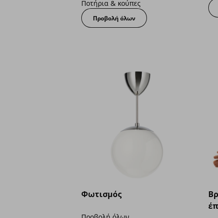
Ποτήρια & κούπες
Προβολή όλων
Φωτισμός
Βρ
έπ
Προβολή όλων