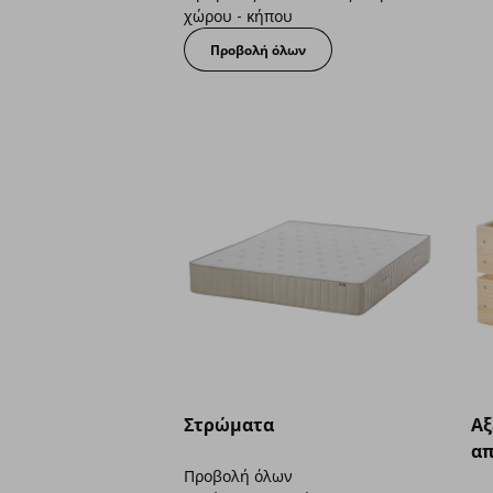
χώρου - κήπου
Προβολή όλων
Στρώματα
Aξ
απ
Προβολή όλων