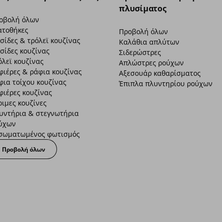
πλυσίματος
οβολή όλων
ατοθήκες
Προβολή όλων
σίδες & τρόλεϊ κουζίνας
Καλάθια απλύτων
σίδες κουζίνας
Σιδερώστρες
όλεϊ κουζίνας
Απλώστρες ρούχων
φιέρες & ράφια κουζίνας
Αξεσουάρ καθαρίσματος
φια τοίχου κουζίνας
Έπιπλα πλυντηρίου ρούχων
φιέρες κουζίνας
οιμες κουζίνες
υντήρια & στεγνωτήρια
ύχων
σωματωμένος φωτισμός
Προβολή όλων