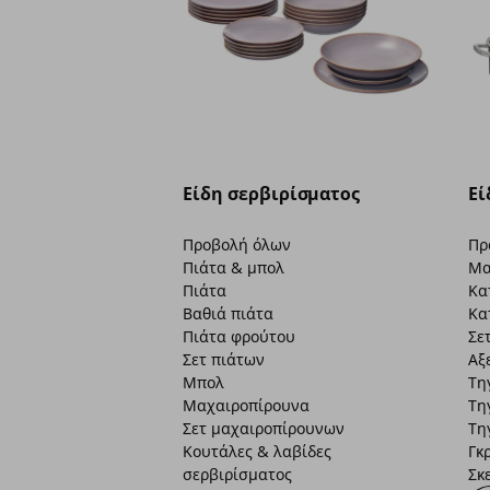
Είδη σερβιρίσματος
Εί
Προβολή όλων
Πρ
Πιάτα & μπολ
Μα
Πιάτα
Κα
Βαθιά πιάτα
Κα
Πιάτα φρούτου
Σε
Σετ πιάτων
Αξ
Μπολ
Τη
Μαχαιροπίρουνα
Τη
Σετ μαχαιροπίρουνων
Τη
Κουτάλες & λαβίδες
Γκ
σερβιρίσματος
Σκ