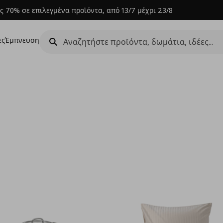
ς 70% σε επιλεγμένα προϊόντα, από 13/7 μέχρι 23/8
ες
Έμπνευση