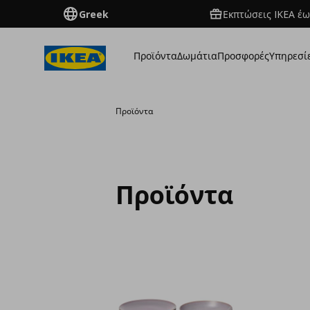
Greek
Εκπτώσεις IKEA έω
Προϊόντα
Δωμάτια
Προσφορές
Υπηρεσί
Προϊόντα
Προϊόντα