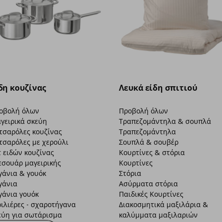
δη κουζίνας
Λευκά είδη σπιτιού
οβολή όλων
Προβολή όλων
γειρικά σκεύη
Τραπεζομάντηλα & σουπλά
τσαρόλες κουζίνας
Τραπεζομάντηλα
τσαρόλες με χερούλι
Σουπλά & σουβέρ
τ ειδών κουζίνας
Κουρτίνες & στόρια
εσουάρ μαγειρικής
Κουρτίνες
γάνια & γουόκ
Στόρια
γάνια
Ασύρματα στόρια
γάνια γουόκ
Παιδικές Κουρτίνες
ριλιέρες - σχαροτήγανα
Διακοσμητικά μαξιλάρια &
εύη για σωτάρισμα
καλύμματα μαξιλαριών