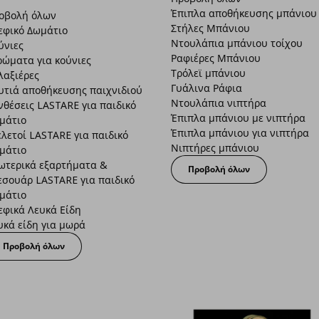
Έπιπλα αποθήκευσης μπάνιου
οβολή όλων
Στήλες Μπάνιου
εφικό Δωμάτιο
Ντουλάπια μπάνιου τοίχου
ύνιες
Ραφιέρες Μπάνιου
ρώματα για κούνιες
Τρόλεϊ μπάνιου
λαξιέρες
Γυάλινα Ράφια
υτιά αποθήκευσης παιχνιδιού
Ντουλάπια νιπτήρα
νθέσεις LASTARE για παιδικό
Έπιπλα μπάνιου με νιπτήρα
μάτιο
Έπιπλα μπάνιου για νιπτήρα
ελετοί LASTARE για παιδικό
Νιπτήρες μπάνιου
μάτιο
ωτερικά εξαρτήματα &
Προβολή όλων
εσουάρ LASTARE για παιδικό
μάτιο
εφικά Λευκά Είδη
υκά είδη για μωρά
Προβολή όλων