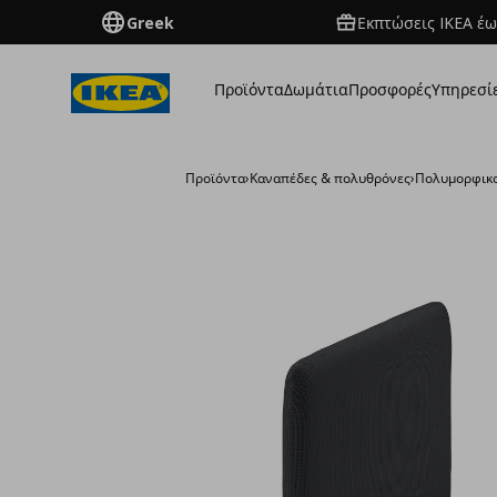
Greek
Εκπτώσεις IKEA έω
Προϊόντα
Δωμάτια
Προσφορές
Υπηρεσί
Προϊόντα
›
Καναπέδες & πολυθρόνες
›
Πολυμορφικο