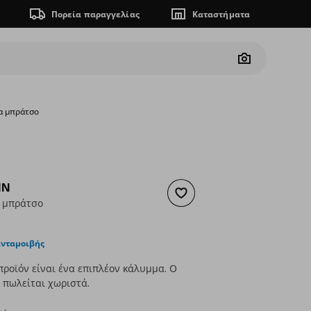
Πορεία παραγγελίας
Καταστήματα
Camera
α μπράτσο
MN
Προσθήκη στα αγαπημένα
 μπράτσο
ουσα τιμή
€ 20,00
ανταμοιβής
προϊόν είναι ένα επιπλέον κάλυμμα. Ο
 πωλείται χωριστά.