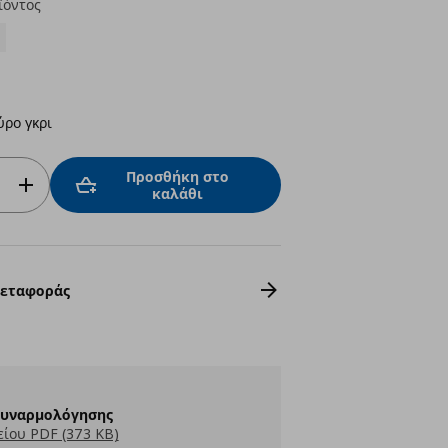
ϊόντος
ύρο γκρι
Προσθήκη στο
καλάθι
Μεταφοράς
Συναρμολόγησης
ίου PDF (373 KB)