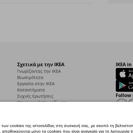
Σχετικά με την IKEA
IKEA in
Γνωρίζοντας την IKEA
Βιωσιμότητα
Εργασία στην IKEA
Καταστήματα
Follow 
Συχνές Ερωτήσεις
Επικοινωνήστε μαζί μας
Faceb
ων cookies της ιστοσελίδας στη συσκευή σας, με σκοπό τη βελτιστοπ
ποθηκεύονται μόνο τα cookies που είναι αναγκαία για τη λειτουργία της