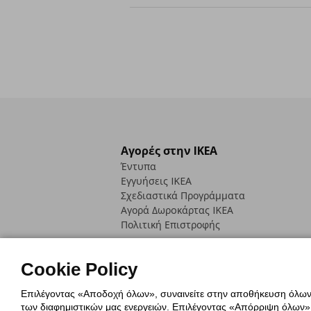
Αγορές στην IKEA
Έντυπα
Εγγυήσεις IKEA
Σχεδιαστικά Προγράμματα
Αγορά Δωρoκάρτας IKEA
Πολιτική Επιστροφής
Cookie Policy
Επιλέγοντας «Αποδοχή όλων», συναινείτε στην αποθήκευση όλων τ
των διαφημιστικών μας ενεργειών. Επιλέγοντας «Απόρριψη όλων», α