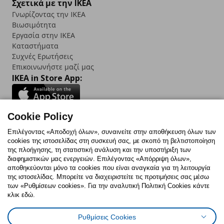
Σχετικά με την IKEA
Γνωρίζοντας την IKEA
Βιωσιμότητα
Εργασία στην IKEA
Καταστήματα
Συχνές Ερωτήσεις
Επικοινωνήστε μαζί μας
IKEA in Store App:
Cookie Policy
Follow us:
Επιλέγοντας «Αποδοχή όλων», συναινείτε στην αποθήκευση όλων των
cookies της ιστοσελίδας στη συσκευή σας, με σκοπό τη βελτιστοποίηση
Facebook
Instagram
TikTok
Youtube
Pinterest
Twitter
της πλοήγησης, τη στατιστική ανάλυση και την υποστήριξη των
διαφημιστικών μας ενεργειών. Επιλέγοντας «Απόρριψη όλων»,
αποθηκεύονται μόνο τα cookies που είναι αναγκαία για τη λειτουργία
της ιστοσελίδας. Μπορείτε να διαχειριστείτε τις προτιμήσεις σας μέσω
των «Ρυθμίσεων cookies». Για την αναλυτική Πολιτική Cookies κάντε
κλικ εδώ.
Πολιτική Cookies
Δήλωση ψηφιακής προσβασιμότητας
Ρυθμίσεις Cookies
Ρυθμίσεις cookies
Όροι Χρήσης