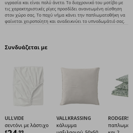
υγρασία και είναι πολύ άνετο. Το διαχρονικό του μοτίβο με
τις χαρακτηριστικές ρίγες προσδίδει ανανεωμένη αίσθηση
στον χώρο σας. Το παχύ νήμα κάνει την παπλωματοθήκη να
φαίνεται χειροποίητη και αναδεικνύει το υπνοδωμάτιό σας.
Συνδυάζεται με
ULLVIDE
VALLKRASSING
RODGERSI
σεντόνι με λάστιχο
κάλυμμα
παπλωματ
Τρέχουσα τιμή
€ 24,99
€
,
99
μαξιλαριού, 50x50
και 2