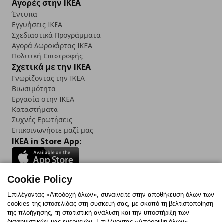
Αγορές στην IKEA
Έντυπα
Εγγυήσεις IKEA
Σχεδιαστικά Προγράμματα
Αγορά Δωρoκάρτας IKEA
Πολιτική Επιστροφής
Σχετικά με την IKEA
Γνωρίζοντας την IKEA
Βιωσιμότητα
Εργασία στην IKEA
Καταστήματα
Συχνές Ερωτήσεις
Επικοινωνήστε μαζί μας
IKEA in Store App:
Cookie Policy
Follow us:
Επιλέγοντας «Αποδοχή όλων», συναινείτε στην αποθήκευση όλων των
cookies της ιστοσελίδας στη συσκευή σας, με σκοπό τη βελτιστοποίηση
Facebook
Instagram
TikTok
Youtube
Pinterest
Twitter
της πλοήγησης, τη στατιστική ανάλυση και την υποστήριξη των
διαφημιστικών μας ενεργειών. Επιλέγοντας «Απόρριψη όλων»,