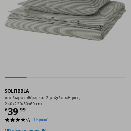
SOLFIBBLA
παπλωματοθήκη και 2 μαξιλαροθήκες,
240x220/50x60 cm
Τρέχουσα τιμή
€ 39,99
39
€
,
99
4.0
1 Κριτική
star
rating
195 πόντους ανταμοιβής