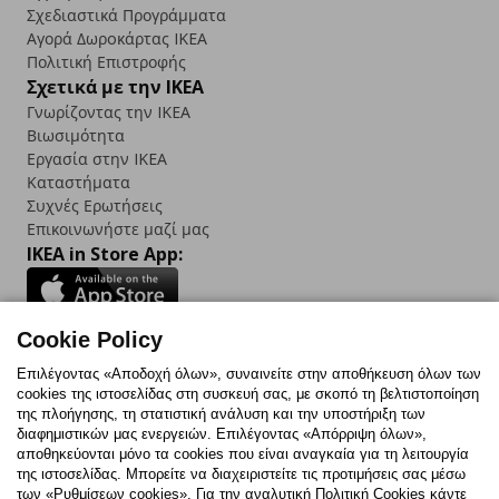
Σχεδιαστικά Προγράμματα
Αγορά Δωρoκάρτας IKEA
Πολιτική Επιστροφής
Σχετικά με την IKEA
Γνωρίζοντας την IKEA
Βιωσιμότητα
Εργασία στην IKEA
Καταστήματα
Συχνές Ερωτήσεις
Επικοινωνήστε μαζί μας
IKEA in Store App:
Cookie Policy
Follow us:
Επιλέγοντας «Αποδοχή όλων», συναινείτε στην αποθήκευση όλων των
cookies της ιστοσελίδας στη συσκευή σας, με σκοπό τη βελτιστοποίηση
Facebook
Instagram
TikTok
Youtube
Pinterest
Twitter
της πλοήγησης, τη στατιστική ανάλυση και την υποστήριξη των
διαφημιστικών μας ενεργειών. Επιλέγοντας «Απόρριψη όλων»,
αποθηκεύονται μόνο τα cookies που είναι αναγκαία για τη λειτουργία
της ιστοσελίδας. Μπορείτε να διαχειριστείτε τις προτιμήσεις σας μέσω
των «Ρυθμίσεων cookies». Για την αναλυτική Πολιτική Cookies κάντε