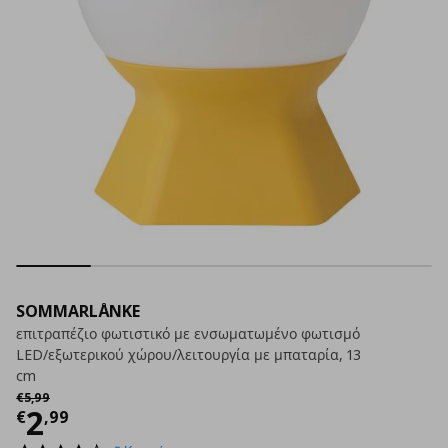
SOMMARLÅNKE
επιτραπέζιο φωτιστικό με ενσωματωμένο φωτισμό
LED/εξωτερικού χώρου/λειτουργία με μπαταρία, 13
cm
Αρχική τιμή
€ 5,99
€
5
,
99
Τρέχουσα τιμή
€ 2,99
2
€
,
99