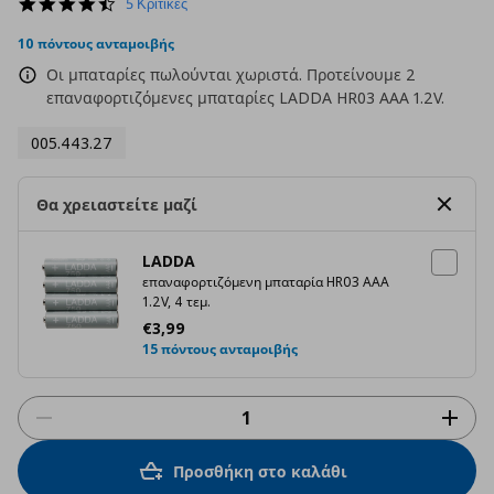
4.4
5 Κριτικές
star
rating
10 πόντους ανταμοιβής
Οι μπαταρίες πωλούνται χωριστά. Προτείνουμε 2
επαναφορτιζόμενες μπαταρίες LADDA HR03 AAA 1.2V.
005.443.27
Θα χρειαστείτε μαζί
LADDA
επαναφορτιζόμενη μπαταρία HR03 AAA
1.2V, 4 τεμ.
Τρέχουσα τιμή
€ 3,99
€
3
,
99
15 πόντους ανταμοιβής
Προσθήκη στο καλάθι