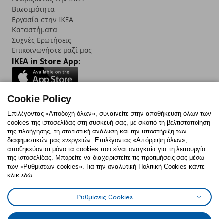
Βιωσιμότητα
Εργασία στην IKEA
Καταστήματα
Συχνές Ερωτήσεις
Επικοινωνήστε μαζί μας
IKEA in Store App:
Cookie Policy
Follow us:
Επιλέγοντας «Αποδοχή όλων», συναινείτε στην αποθήκευση όλων των
cookies της ιστοσελίδας στη συσκευή σας, με σκοπό τη βελτιστοποίηση
Facebook
Instagram
TikTok
Youtube
Pinterest
Twitter
της πλοήγησης, τη στατιστική ανάλυση και την υποστήριξη των
διαφημιστικών μας ενεργειών. Επιλέγοντας «Απόρριψη όλων»,
αποθηκεύονται μόνο τα cookies που είναι αναγκαία για τη λειτουργία
της ιστοσελίδας. Μπορείτε να διαχειριστείτε τις προτιμήσεις σας μέσω
των «Ρυθμίσεων cookies». Για την αναλυτική Πολιτική Cookies κάντε
κλικ εδώ.
Πολιτική Cookies
Δήλωση ψηφιακής προσβασιμότητας
Ρυθμίσεις Cookies
Ρυθμίσεις cookies
Όροι Χρήσης
Γενική Πολιτική Προσωπικών Δεδομένων
Πολιτική Προσωπικών Δεδομένων για ΙΚΕΑ.gr