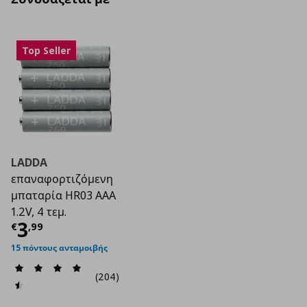
Top Seller
LADDA
επαναφορτιζόμενη
μπαταρία HR03 AAA
1.2V, 4 τεμ.
Τρέχουσα τιμή
€ 3,99
3
€
,
99
15 πόντους ανταμοιβής
(204)