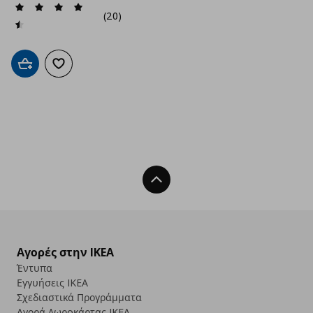
(20)
Προσθήκη στο καλάθι
Προσθήκη στα αγαπημένα
Back To Top
Αγορές στην IKEA
Έντυπα
Εγγυήσεις IKEA
Σχεδιαστικά Προγράμματα
Αγορά Δωρoκάρτας IKEA