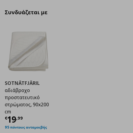
Συνδυάζεται με
SOTNÄTFJÄRIL
αδιάβροχο
προστατευτικό
στρώματος, 90x200
cm
Τρέχουσα τιμή
€ 19,99
19
€
,
99
95 πόντους ανταμοιβής