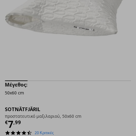
Μέγεθος:
50x60 cm
SOTNÄTFJÄRIL
προστατευτικό μαξιλαριού, 50x60 cm
Τρέχουσα τιμή
€ 7,99
7
€
,
99
4.4
20 Κριτικές