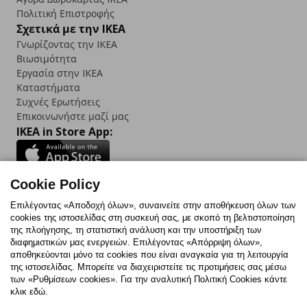
Πολιτική Επιστροφής
Σχετικά με την IKEA
Γνωρίζοντας την IKEA
Βιωσιμότητα
Εργασία στην IKEA
Καταστήματα
Συχνές Ερωτήσεις
Επικοινωνήστε μαζί μας
IKEA in Store App:
Cookie Policy
Follow us:
Επιλέγοντας «Αποδοχή όλων», συναινείτε στην αποθήκευση όλων των
cookies της ιστοσελίδας στη συσκευή σας, με σκοπό τη βελτιστοποίηση
Facebook
Instagram
TikTok
Youtube
Pinterest
Twitter
της πλοήγησης, τη στατιστική ανάλυση και την υποστήριξη των
διαφημιστικών μας ενεργειών. Επιλέγοντας «Απόρριψη όλων»,
αποθηκεύονται μόνο τα cookies που είναι αναγκαία για τη λειτουργία
της ιστοσελίδας. Μπορείτε να διαχειριστείτε τις προτιμήσεις σας μέσω
των «Ρυθμίσεων cookies». Για την αναλυτική Πολιτική Cookies κάντε
κλικ εδώ.