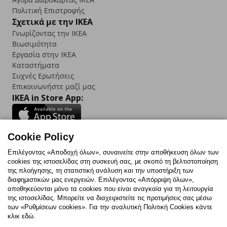
Πολιτική Επιστροφής
Σχετικά με την IKEA
Γνωρίζοντας την IKEA
Βιωσιμότητα
Εργασία στην IKEA
Καταστήματα
Συχνές Ερωτήσεις
Επικοινωνήστε μαζί μας
IKEA in Store App:
Cookie Policy
Follow us:
Επιλέγοντας «Αποδοχή όλων», συναινείτε στην αποθήκευση όλων των
cookies της ιστοσελίδας στη συσκευή σας, με σκοπό τη βελτιστοποίηση
Facebook
Instagram
TikTok
Youtube
Pinterest
Twitter
της πλοήγησης, τη στατιστική ανάλυση και την υποστήριξη των
διαφημιστικών μας ενεργειών. Επιλέγοντας «Απόρριψη όλων»,
αποθηκεύονται μόνο τα cookies που είναι αναγκαία για τη λειτουργία
της ιστοσελίδας. Μπορείτε να διαχειριστείτε τις προτιμήσεις σας μέσω
των «Ρυθμίσεων cookies». Για την αναλυτική Πολιτική Cookies κάντε
κλικ εδώ.