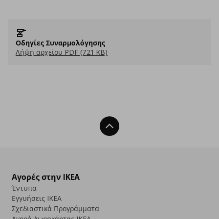
Οδηγίες Συναρμολόγησης
Λήψη αρχείου PDF (721 KB)
Back To Top
Αγορές στην IKEA
Έντυπα
Εγγυήσεις IKEA
Σχεδιαστικά Προγράμματα
Αγορά Δωρoκάρτας IKEA