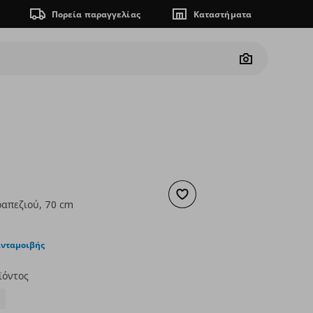
Πορεία παραγγελίας
Καταστήματα
Camera
Προσθήκη στα αγαπημένα
ραπεζιού, 70 cm
ουσα τιμή
€ 54,00
ανταμοιβής
ϊόντος