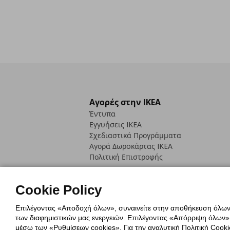
Αγορές στην IKEA
Έντυπα
Εγγυήσεις IKEA
Σχεδιαστικά Προγράμματα
Αγορά Δωρoκάρτας IKEA
Πολιτική Επιστροφής
Cookie Policy
Επιλέγοντας «Αποδοχή όλων», συναινείτε στην αποθήκευση όλων τ
των διαφημιστικών μας ενεργειών. Επιλέγοντας «Απόρριψη όλων», α
Πολιτική Cookies
Δήλωση ψηφιακή
μέσω των «Ρυθμίσεων cookies». Για την αναλυτική Πολιτική Cookie