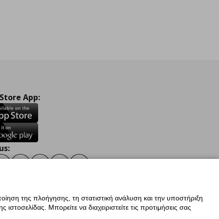
 Store App:
us:
ook
Instagram
TikTok
Youtube
Pinterest
Twitter
οίηση της πλοήγησης, τη στατιστική ανάλυση και την υποστήριξη
 ιστοσελίδας. Μπορείτε να διαχειριστείτε τις προτιμήσεις σας
ν Δεδομένων