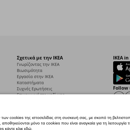
Σχετικά με την IKEA
IKEA in
Γνωρίζοντας την IKEA
Βιωσιμότητα
Εργασία στην IKEA
Καταστήματα
Follow 
Συχνές Ερωτήσεις
Επικοινωνήστε μαζί μας
Faceb
ων cookies της ιστοσελίδας στη συσκευή σας, με σκοπό τη βελτιστοπ
ποθηκεύονται μόνο τα cookies που είναι αναγκαία για τη λειτουργία της
ς προσβασιμότητας
Ρυθμίσεις cookies
Όροι Χρήσης
Γενική Πολιτική Προσωπικώ
s κάντε κλικ εδώ.