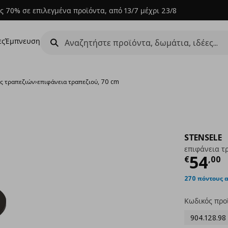
ς 70% σε επιλεγμένα προϊόντα, από 13/7 μέχρι 23/8
ες
Έμπνευση
ις τραπεζιών
›
επιφάνεια τραπεζιού, 70 cm
STENSELE
επιφάνεια τ
Τρέχ
54
€
,
00
270 πόντους 
Κωδικός προ
904.128.98