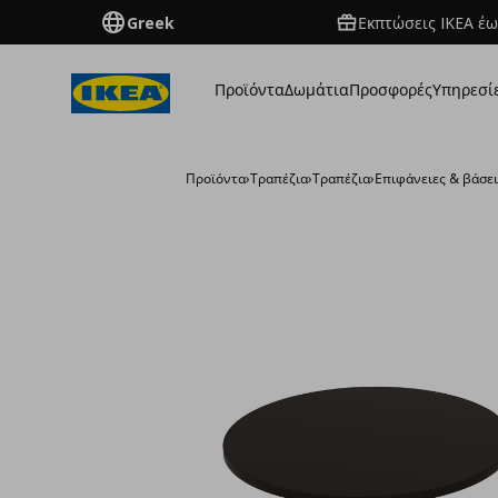
Greek
Εκπτώσεις IKEA έω
Προϊόντα
Δωμάτια
Προσφορές
Υπηρεσί
Προϊόντα
›
Τραπέζια
›
Τραπέζια
›
Επιφάνειες & βάσε