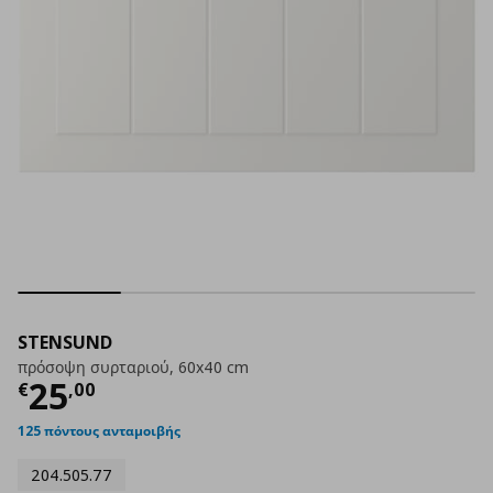
STENSUND
πρόσοψη συρταριού, 60x40 cm
Τρέχουσα τιμή
€ 25,00
25
€
,
00
125 πόντους ανταμοιβής
204.505.77