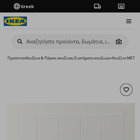
Greek
Πορεία παραγγελίας
Καταστή
Burge
Camera
Προϊόντα
›
Κουζίνα & Πάγκοι κουζίνας
›
Συστήματα κουζινών
›
Κουζίνα METO
Προσθή