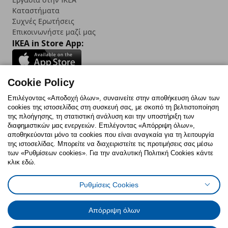
Καταστήματα
Συχνές Ερωτήσεις
Επικοινωνήστε μαζί μας
IKEA in Store App:
Cookie Policy
Follow us:
Επιλέγοντας «Αποδοχή όλων», συναινείτε στην αποθήκευση όλων των
cookies της ιστοσελίδας στη συσκευή σας, με σκοπό τη βελτιστοποίηση
Facebook
Instagram
TikTok
Youtube
Pinterest
Twitter
της πλοήγησης, τη στατιστική ανάλυση και την υποστήριξη των
διαφημιστικών μας ενεργειών. Επιλέγοντας «Απόρριψη όλων»,
αποθηκεύονται μόνο τα cookies που είναι αναγκαία για τη λειτουργία
της ιστοσελίδας. Μπορείτε να διαχειριστείτε τις προτιμήσεις σας μέσω
των «Ρυθμίσεων cookies». Για την αναλυτική Πολιτική Cookies κάντε
κλικ εδώ.
Πολιτική Cookies
Δήλωση ψηφιακής προσβασιμότητας
Ρυθμίσεις Cookies
Ρυθμίσεις cookies
Όροι Χρήσης
Γενική Πολιτική Προσωπικών Δεδομένων
Πολιτική Προσωπικών Δεδομένων για ΙΚΕΑ.gr
Απόρριψη όλων
Κώδικας Καταναλωτικής Δεοντολογίας